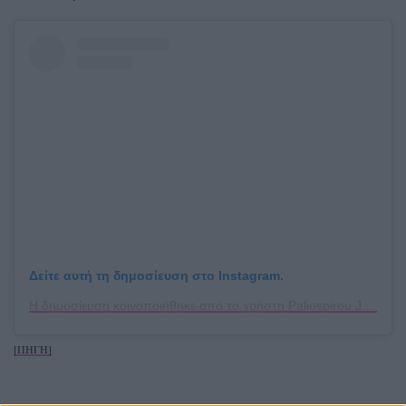
Δείτε αυτή τη δημοσίευση στο Instagram.
Η δημοσίευση κοινοποιήθηκε από το χρήστη Paliospirou Joanna (@paliospirou.joanna)
[ΠΗΓΗ]