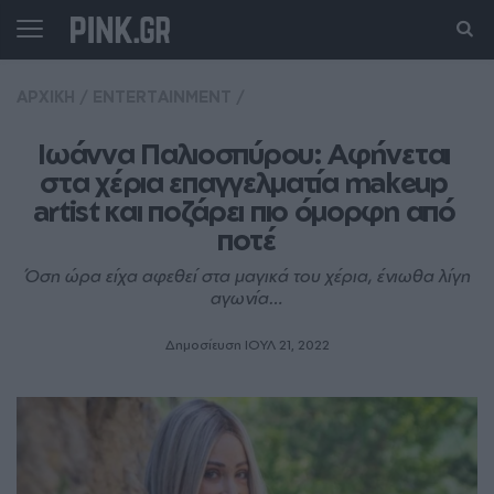
ΑΡΧΙΚΗ
/
ENTERTAINMENT
/
Ιωάννα Παλιοσπύρου: Αφήνεται 
στα χέρια επαγγελματία makeup 
artist και ποζάρει πιο όμορφη από 
ποτέ
Όση ώρα είχα αφεθεί στα μαγικά του χέρια, ένιωθα λίγη
αγωνία…
Δημοσίευση ΙΟΥΛ 21, 2022