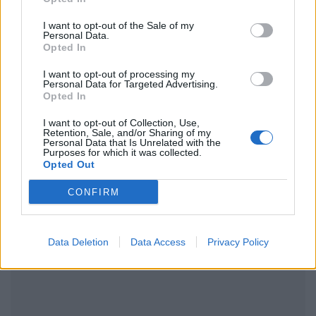
Ακολουθήστε το Pink.gr στο
Google News
και
I want to opt-out of the Sale of my
Personal Data.
μάθετε πρώτοι
τα πιο hot νέα
.
Opted In
Ακολουθήστε το Pink.gr και στο
Instagram
I want to opt-out of processing my
Personal Data for Targeted Advertising.
Opted In
I want to opt-out of Collection, Use,
Retention, Sale, and/or Sharing of my
Personal Data that Is Unrelated with the
Purposes for which it was collected.
Opted Out
ΔΙΑΦΗΜΙΣΗ
CONFIRM
Data Deletion
Data Access
Privacy Policy