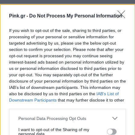
Pink.gr -
Do Not Process My Personal Information
Ακολουθήστε το Pink.gr στο
Google News
και
μάθετε πρώτοι
τα πιο hot νέα
.
If you wish to opt-out of the sale, sharing to third parties, or
processing of your personal or sensitive information for
Ακολουθήστε το Pink.gr και στο
Instagram
targeted advertising by us, please use the below opt-out
section to confirm your selection. Please note that after your
opt-out request is processed you may continue seeing
interest-based ads based on personal information utilized by
us or personal information disclosed to third parties prior to
your opt-out. You may separately opt-out of the further
disclosure of your personal information by third parties on the
ΔΙΑΦΗΜΙΣΗ
IAB’s list of downstream participants. This information may
also be disclosed by us to third parties on the
IAB’s List of
Downstream Participants
that may further disclose it to other
third parties.
Personal Data Processing Opt Outs
I want to opt-out of the Sharing of my
personal data.