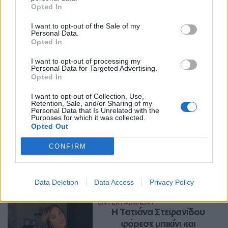
Opted In
I want to opt-out of the Sale of my
Personal Data.
Opted In
I want to opt-out of processing my
Personal Data for Targeted Advertising.
Opted In
I want to opt-out of Collection, Use,
Retention, Sale, and/or Sharing of my
Personal Data that Is Unrelated with the
Purposes for which it was collected.
Opted Out
CONFIRM
Περισσότερα Θέματα
Entertainment
Data Deletion
Data Access
Privacy Policy
ENTERTAINMENT
Η Τατιάνα Στεφανίδου 
φόρεσε μπικίνι και 