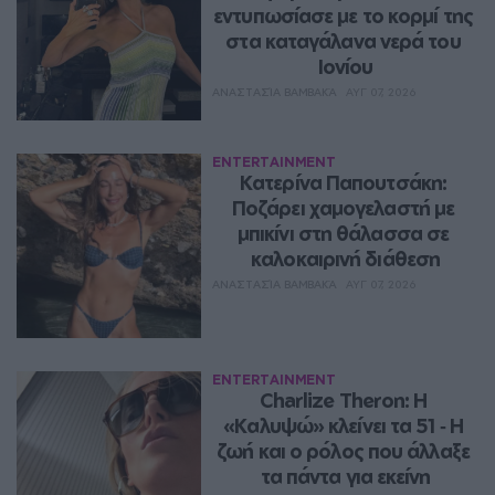
εντυπωσίασε με το κορμί της 
στα καταγάλανα νερά του 
Ιονίου
ΑΝΑΣΤΑΣΊΑ ΒΑΜΒΑΚΆ
ΑΥΓ 07, 2026
ENTERTAINMENT
Κατερίνα Παπουτσάκη: 
Ποζάρει χαμογελαστή με 
μπικίνι στη θάλασσα σε 
καλοκαιρινή διάθεση
ΑΝΑΣΤΑΣΊΑ ΒΑΜΒΑΚΆ
ΑΥΓ 07, 2026
ENTERTAINMENT
Charlize Theron: Η 
«Καλυψώ» κλείνει τα 51 ‑ H 
ζωή και ο ρόλος που άλλαξε 
τα πάντα για εκείνη