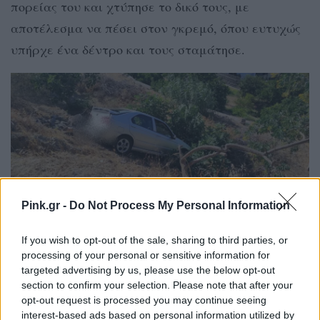
πορείας του και χτύπησε το δικό τους, με
αποτέλεσμα να πέσει στον γκρεμό, όπου ευτυχώς
υπήρχε ένα δέντρο και τους σταμάτησε.
Pink.gr -
Do Not Process My Personal Information
Ο οδηγός του δεύτερου Ι.Χ. τραυματίστηκε
If you wish to opt-out of the sale, sharing to third parties, or
processing of your personal or sensitive information for
ελαφρά και οι επιβαίνοντες στο πρώτο αυτοκίνητο
targeted advertising by us, please use the below opt-out
βγήκαν μόνοι τους και πάλι στο δρόμο, όπως
section to confirm your selection. Please note that after your
μεταδίδει το cyclades24.ax
opt-out request is processed you may continue seeing
interest-based ads based on personal information utilized by