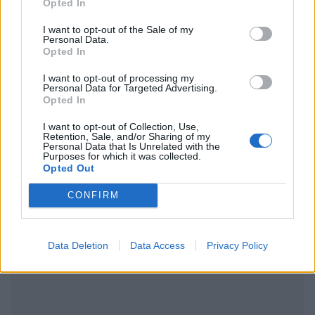
Opted In
I want to opt-out of the Sale of my
Ακολουθήστε το Pink.gr στο
Google News
και
Personal Data.
μάθετε πρώτοι
τα πιο hot νέα
.
Opted In
I want to opt-out of processing my
Ακολουθήστε το Pink.gr και στο
Instagram
Personal Data for Targeted Advertising.
Opted In
I want to opt-out of Collection, Use,
Retention, Sale, and/or Sharing of my
Personal Data that Is Unrelated with the
Purposes for which it was collected.
Opted Out
ΔΙΑΦΗΜΙΣΗ
CONFIRM
Data Deletion
Data Access
Privacy Policy