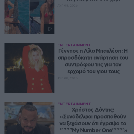
ΑΥΓ 08, 2026
ENTERTAINMENT
Γέννησε η Λίλα Μπακλέση: Η 
απροσδόκητη ανάρτηση του 
συντρόφου της για τον 
ερχομό του γιου τους
ΑΥΓ 08, 2026
ENTERTAINMENT
Χρήστος Δάντης: 
«Συνάδελφοι προσπαθούν 
να ξεχάσουν ότι έγραψα το 
""""My Number One""""»