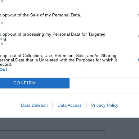
In
o opt-out of the Sale of my Personal Data.
In
to opt-out of processing my Personal Data for Targeted
ing.
In
o opt-out of Collection, Use, Retention, Sale, and/or Sharing
ersonal Data that Is Unrelated with the Purposes for which it
lected.
Out
tagram.
Η δημοσίευση κοινοποιήθηκε από το χρήστη ILIANA PAPAGEORGIOU (@ilianapapageorgiou)
CONFIRM
λιάνα Παπαγεωργίου υποδέχθηκε τον
Data Deletion
Data Access
Privacy Policy
φικός φακός τους τσάκωσε σε τρυφερές