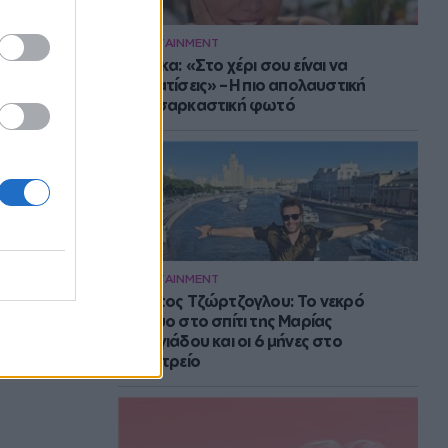
ENTERTAINMENT
Μπάρκα: «Στο χέρι σου είναι να
αδυνατίσεις» – Η πιο απολαυστική
αυτοσαρκαστική φωτό
ENTERTAINMENT
Στράτος Τζώρτζογλου: Το νεκρό
έμβρυο στο σπίτι της Μαρίας
Γεωργιάδου και οι 6 μήνες στο
ψυχιατρείο