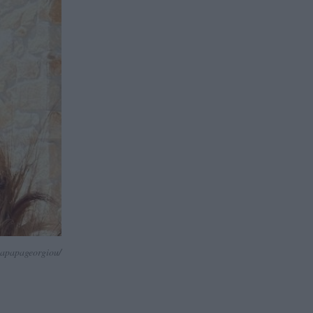
apapageorgiou/