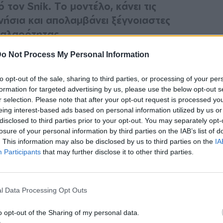
 τον Snik. Το μοντέλο, κάνει τις
ήσια και απολαμβάνει ξέγνοιαστες
χαλαρότητας.
o Not Process My Personal Information
, πριν ριχτεί ξανά δυναμικά στις
ς, κάνει τις βουτιές του στις παραλίες του
to opt-out of the sale, sharing to third parties, or processing of your per
ι από τα νέα φωτογραφικά στιγμιότυπα, δεν
formation for targeted advertising by us, please use the below opt-out s
r selection. Please note that after your opt-out request is processed y
eing interest-based ads based on personal information utilized by us or
disclosed to third parties prior to your opt-out. You may separately opt-
γεωργίου, από την περασμένη Κυριακή,
losure of your personal information by third parties on the IAB’s list of
Mega Καλημέρα, βρίσκεται ο νέος της
. This information may also be disclosed by us to third parties on the
IA
Participants
that may further disclose it to other third parties.
l Data Processing Opt Outs
o opt-out of the Sharing of my personal data.