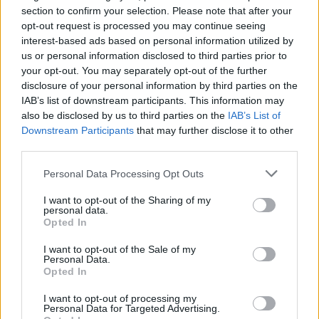
section to confirm your selection. Please note that after your
opt-out request is processed you may continue seeing
ΣΚΟΡΠΙΟΣ
interest-based ads based on personal information utilized by
us or personal information disclosed to third parties prior to
your opt-out. You may separately opt-out of the further
Αποφύγετε τα ρίσκα και τις
disclosure of your personal information by third parties on the
βιαστικές κινήσεις!
IAB’s list of downstream participants. This information may
also be disclosed by us to third parties on the
IAB’s List of
Downstream Participants
that may further disclose it to other
third parties.
ΤΟΞΟΤΗΣ
Personal Data Processing Opt Outs
Να έχετε εμπιστοσύνη στο
I want to opt-out of the Sharing of my
ένστικτό σας και σας αναμένουν
personal data.
Opted In
ευχάριστες εκπλήξεις.
I want to opt-out of the Sale of my
Personal Data.
Opted In
ΑΙΓΟΚΕΡΩΣ
I want to opt-out of processing my
Θα θελήσετε να εκφράσετε και να
Personal Data for Targeted Advertising.