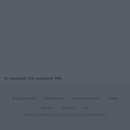
12 / position1: 214 / position2: 908
© 2026 PINK.GR
ΕΠΙΚΟΙΝΩΝΙΑ
ΘΕΣΕΙΣ ΕΡΓΑΣΙΑΣ
TERMS
PRIVACY
SITE MAP
RSS
PINK.GR NAME & LOGO ARE REGISTERED TRADEMARKS