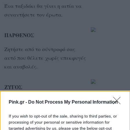
Ένα ταξιδάκι θα γίνει η αιτία να
συναντήσετε τον έρωτα.
ΠΑΡΘΕΝΟΣ
Ζητήστε από το σύντροφό σας
αυτό που θέλετε χωρίς υπεκφυγές
και αναβολές.
ΖΥΓΟΣ
Η ενέργεια των άστρων σας
Pink.gr -
Do Not Process My Personal Information
ενθαρρύνει να ανοιχτείτε
If you wish to opt-out of the sale, sharing to third parties, or
περισσότερο προς τον κόσμο, τον
processing of your personal or sensitive information for
πολιτισμό και άλλο τρόπο σκέψης.
targeted advertising by us, please use the below opt-out