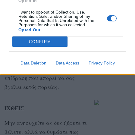
Opted In
πείτε στο πρόσωπο που σας
I want to opt-out of Collection, Use,
ενδιαφέρει αυτά που πραγματικά
Retention, Sale, and/or Sharing of my
Personal Data that Is Unrelated with the
αισθάνεστε για αυτό!
Purposes for which it was collected.
Opted Out
CONFIRM
ΥΔΡΟΧΟΟΣ
Θα τα πάτε καλύτερα μόλις
Data Deletion
Data Access
Privacy Policy
αποκλείσετε κάθε αρνητική
επίδραση που μπορεί να σας
βγάλει εκτός πορείας.
ΙΧΘΕΙΣ
Μην ανησυχείτε αν δεν ξέρετε τι
θέλετε, αλλά να θυμάστε πως