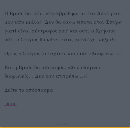
Η Βρισηίδα είπε: «Εγώ βρέθηκα με τον Δάντη και
μου είπε κιόλας ‘Δεν θα κάνω τίποτα στον Σπύρο
γιατί είναι σύντροφός σου’ και ούτε ο Χρήστος
ούτε ο Σπύρος θα κάνει κάτι, αυτό έχει λήξει!»
Όμως ο Σπύρος πετάχτηκε και είπε «Διαφωνώ…»!
Και η Βρισηίδα απάντησε: «Δεν υπάρχει
διαφωνείς… Δεν σου επιτρέπω…»!
Δείτε το απόσπασμα
[ΠΗΓΗ]
ΔΙΑΦΗΜΙΣΗ