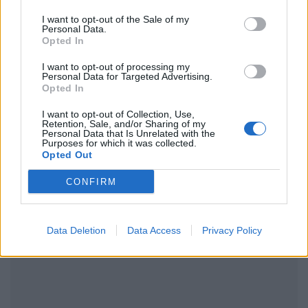
Ακολουθήστε το Pink.gr στο
Google News
και
I want to opt-out of the Sale of my
μάθετε πρώτοι
τα πιο hot νέα
.
Personal Data.
Opted In
Ακολουθήστε το Pink.gr και στο
Instagram
I want to opt-out of processing my
Personal Data for Targeted Advertising.
Opted In
I want to opt-out of Collection, Use,
Retention, Sale, and/or Sharing of my
Personal Data that Is Unrelated with the
Purposes for which it was collected.
ΔΙΑΦΗΜΙΣΗ
Opted Out
CONFIRM
Data Deletion
Data Access
Privacy Policy