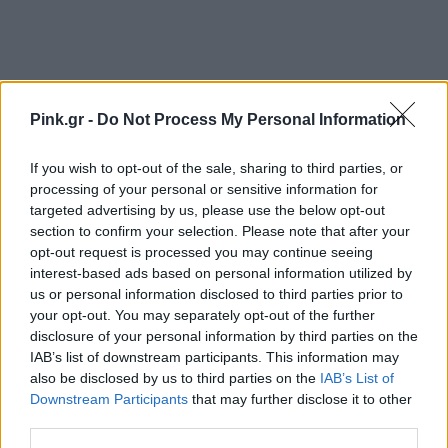
Pink.gr -
Do Not Process My Personal Information
If you wish to opt-out of the sale, sharing to third parties, or
Ακολουθήστε το Pink.gr στο
Google News
και
processing of your personal or sensitive information for
μάθετε πρώτοι
τα πιο hot νέα
.
targeted advertising by us, please use the below opt-out
section to confirm your selection. Please note that after your
opt-out request is processed you may continue seeing
Ακολουθήστε το Pink.gr και στο
Instagram
interest-based ads based on personal information utilized by
us or personal information disclosed to third parties prior to
your opt-out. You may separately opt-out of the further
disclosure of your personal information by third parties on the
IAB’s list of downstream participants. This information may
also be disclosed by us to third parties on the
IAB’s List of
ΔΙΑΦΗΜΙΣΗ
Downstream Participants
that may further disclose it to other
third parties.