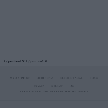
2 / position1: 539 / position2: 0
© 2026 PINK.GR
ΕΠΙΚΟΙΝΩΝΙΑ
ΘΕΣΕΙΣ ΕΡΓΑΣΙΑΣ
TERMS
PRIVACY
SITE MAP
RSS
PINK.GR NAME & LOGO ARE REGISTERED TRADEMARKS