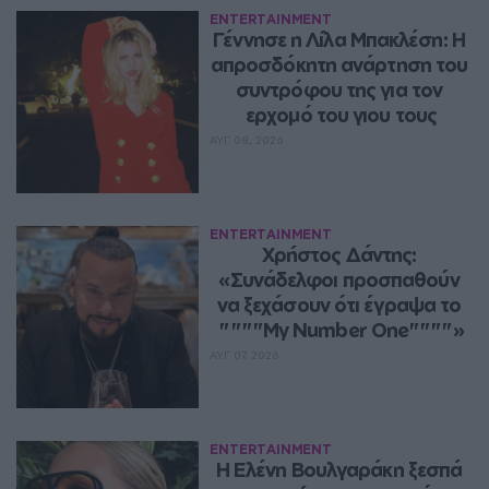
ENTERTAINMENT
Γέννησε η Λίλα Μπακλέση: Η 
απροσδόκητη ανάρτηση του 
συντρόφου της για τον 
ερχομό του γιου τους
ΑΥΓ 08, 2026
ENTERTAINMENT
Χρήστος Δάντης: 
«Συνάδελφοι προσπαθούν 
να ξεχάσουν ότι έγραψα το 
""""My Number One""""»
ΑΥΓ 07, 2026
ENTERTAINMENT
Η Ελένη Βουλγαράκη ξεσπά 