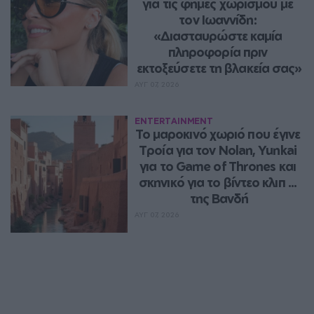
για τις φήμες χωρισμού με 
τον Ιωαννίδη: 
«Διασταυρώστε καμία 
πληροφορία πριν 
εκτοξεύσετε τη βλακεία σας»
ΑΥΓ 07, 2026
ENTERTAINMENT
Το μαροκινό χωριό που έγινε 
Τροία για τον Nolan, Yunkai 
για το Game of Thrones και 
σκηνικό για το βίντεο κλιπ ... 
της Βανδή
ΑΥΓ 07, 2026