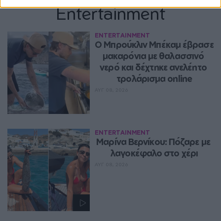
Entertainment
ENTERTAINMENT
Ο Μπρούκλιν Μπέκαμ έβρασε 
μακαρόνια με θαλασσινό 
νερό και δέχτηκε ανελέητο 
τρολάρισμα online
ΑΥΓ 08, 2026
ENTERTAINMENT
Μαρίνα Βερνίκου: Πόζαρε με 
λαγοκέφαλο στο χέρι
ΑΥΓ 08, 2026