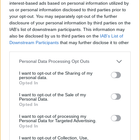
έχουν συνέπειες στις ζωές τους.
interest-based ads based on personal information utilized by
us or personal information disclosed to third parties prior to
your opt-out. You may separately opt-out of the further
disclosure of your personal information by third parties on the
IAB’s list of downstream participants. This information may
also be disclosed by us to third parties on the
IAB’s List of
Downstream Participants
that may further disclose it to other
third parties.
Personal Data Processing Opt Outs
I want to opt-out of the Sharing of my
personal data.
Opted In
I want to opt-out of the Sale of my
Ουπς 2! Ο Νώε Ξαναέφυγε (Ooops! The Adventure
Personal Data.
Opted In
Continue)
I want to opt-out of processing my
των Τόμπι Γκένκελ και Σον ΜακΚόρμακ.
Personal Data for Targeted Advertising.
Opted In
Animation 2020, Ιρλανδία - Λουξεμβούργο 85’
I want to opt-out of Collection, Use,