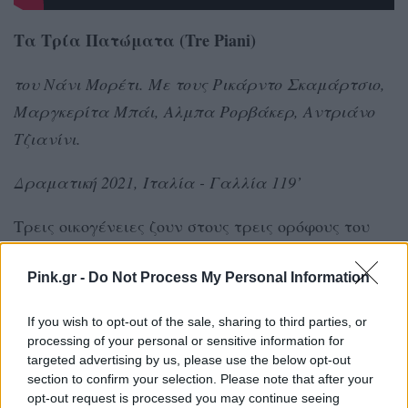
Τα Τρία Πατώματα (Tre Piani)
του Νάνι Μορέτι. Με τους Ρικάρντο Σκαμάρτσιο,
Μαργκερίτα Μπάι, Αλμπα Ρορβάκερ, Αντριάνο
Τζιανίνι.
Δραματική 2021, Ιταλία - Γαλλία 119’
Τρεις οικογένειες ζουν στους τρεις ορόφους του
ίδιου κτιρίου σε μία πολυτελή συνοικία της Ρώμης.
Pink.gr -
Do Not Process My Personal Information
Μέσα σε μία δεκαετία, η ζωή φέρνει τους
πρωταγωνιστές αντιμέτωπους με συγκρούσεις που
If you wish to opt-out of the sale, sharing to third parties, or
επηρεάζουν τις σχέσεις μεταξύ αδελφών, γονιών,
processing of your personal or sensitive information for
παιδιών και συζύγων. Οι επιλογές τους
targeted advertising by us, please use the below opt-out
section to confirm your selection. Please note that after your
αντανακλούν πανανθρώπινα ηθικά ζητήματα και
opt-out request is processed you may continue seeing