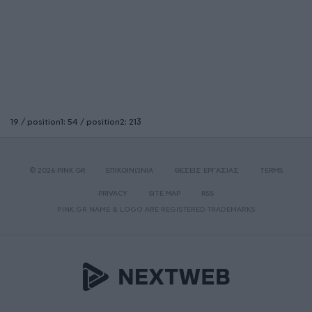
19 / position1: 54 / position2: 213
© 2026 PINK.GR
ΕΠΙΚΟΙΝΩΝΙΑ
ΘΕΣΕΙΣ ΕΡΓΑΣΙΑΣ
TERMS
PRIVACY
SITE MAP
RSS
PINK.GR NAME & LOGO ARE REGISTERED TRADEMARKS