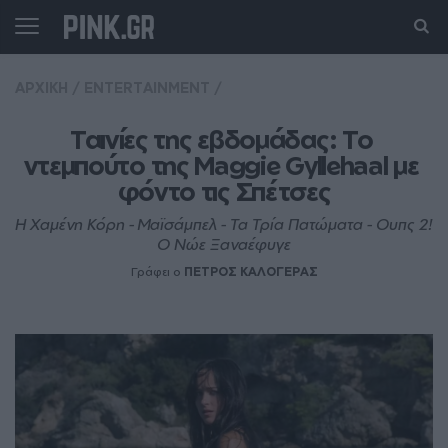
ΑΡΧΙΚΗ
/
ENTERTAINMENT
/
Ταινίες της εβδομάδας: Το 
ντεμπούτο της Maggie Gyllehaal με 
φόντο τις Σπέτσες
Η Χαμένη Κόρη - Μαϊσάμπελ - Τα Τρία Πατώματα - Ουπς 2!
Ο Νώε Ξαναέφυγε
Γράφει ο
ΠΕΤΡΟΣ ΚΑΛΟΓΕΡΑΣ