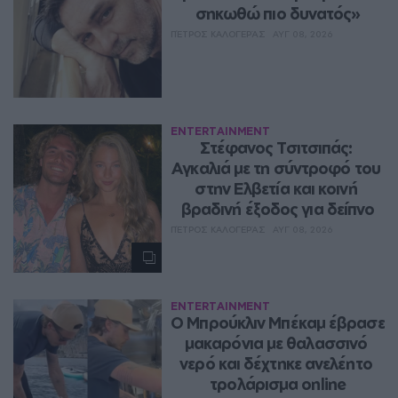
σηκωθώ πιο δυνατός»
ΠΈΤΡΟΣ ΚΑΛΟΓΕΡΆΣ
ΑΥΓ 08, 2026
ENTERTAINMENT
Στέφανος Τσιτσιπάς: 
Αγκαλιά με τη σύντροφό του 
στην Ελβετία και κοινή 
βραδινή έξοδος για δείπνο
ΠΈΤΡΟΣ ΚΑΛΟΓΕΡΆΣ
ΑΥΓ 08, 2026
ENTERTAINMENT
Ο Μπρούκλιν Μπέκαμ έβρασε 
μακαρόνια με θαλασσινό 
νερό και δέχτηκε ανελέητο 
τρολάρισμα online