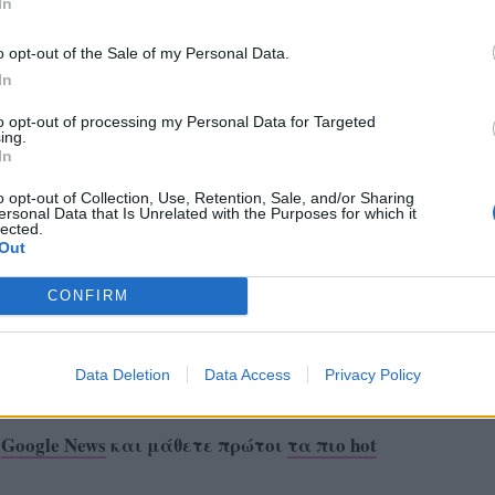
In
o opt-out of the Sale of my Personal Data.
In
to opt-out of processing my Personal Data for Targeted
ing.
In
o opt-out of Collection, Use, Retention, Sale, and/or Sharing
ersonal Data that Is Unrelated with the Purposes for which it
lected.
Out
CONFIRM
Data Deletion
Data Access
Privacy Policy
ο
Google News
και μάθετε πρώτοι
τα πιο hot