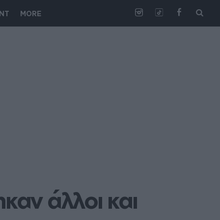
NT
MORE
καν άλλοι και 