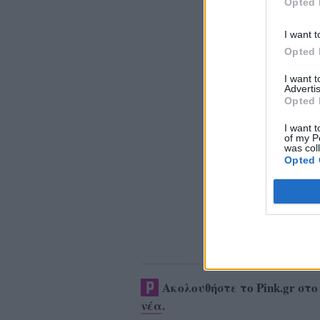
Opted 
I want t
Opted 
I want 
Advertis
Opted 
I want t
of my P
was col
Opted 
Ακολουθήστε το Pink.gr στ
νέα
.