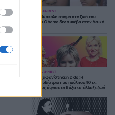
ENTERTAINMENT
Η πιο δύσκολη στιγμή στη ζωή του
Barack Obama δεν συνέβη στον Λευκό
Οίκο
ENTERTAINMENT
Πού εξαφανίστηκε η Dido; Η
τραγουδίστρια που πούλησε 40 εκ.
δίσκους άφησε τη δόξα και άλλαξε ζωή