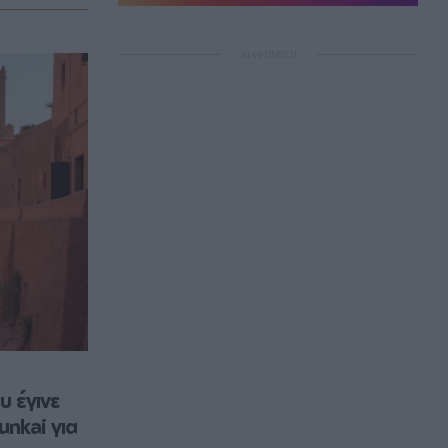
ΔΙΑΦΗΜΙΣΗ
 έγινε 
nkai για 