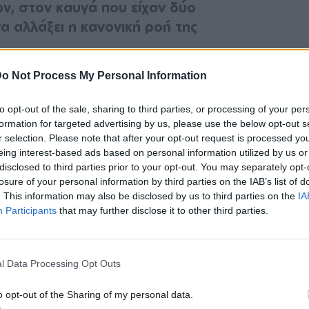
ν, στον καυγά που είχαν δύο
α αλλάξει η κανονική ροή της
o Not Process My Personal Information
, να ξεκαθαρίσει τη θέση του αφού κάποιοι
ο συμβάν.
to opt-out of the sale, sharing to third parties, or processing of your per
formation for targeted advertising by us, please use the below opt-out s
ίπε με χιουμοριστική διάθεση στις κάμερες:
r selection. Please note that after your opt-out request is processed y
ρα βραβείο γιατί τσακώθηκαν δύο άλλοι και
eing interest-based ads based on personal information utilized by us or
disclosed to third parties prior to your opt-out. You may separately opt-
άμερες να δείτε. Καμία σχέση δεν έχω».
losure of your personal information by third parties on the IAB’s list of
. This information may also be disclosed by us to third parties on the
IA
Participants
that may further disclose it to other third parties.
ΔΙΑΦΗΜΙΣΗ
l Data Processing Opt Outs
o opt-out of the Sharing of my personal data.