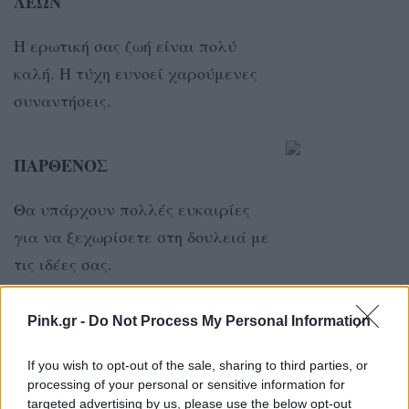
ΛΕΩΝ
Η ερωτική σας ζωή είναι πολύ
καλή. Η τύχη ευνοεί χαρούμενες
συναντήσεις.
ΠΑΡΘΕΝΟΣ
Θα υπάρχουν πολλές ευκαιρίες
για να ξεχωρίσετε στη δουλειά με
τις ιδέες σας.
Pink.gr -
Do Not Process My Personal Information
ΖΥΓΟΣ
If you wish to opt-out of the sale, sharing to third parties, or
Δεν υπάρχει λόγος να είστε
processing of your personal or sensitive information for
υπερβολικοί με το φαγητό. Να
targeted advertising by us, please use the below opt-out