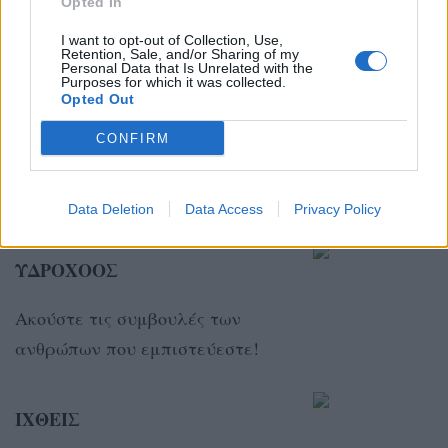
Opted In
αλλαγές που ελπίζετε.
I want to opt-out of Collection, Use,
Retention, Sale, and/or Sharing of my
Personal Data that Is Unrelated with the
Purposes for which it was collected.
ΑΙΓΟΚΕΡΩΣ
Opted Out
Ο ορθολογισμός σας και η λογική
CONFIRM
σας μπορεί να σας οδηγήσουν
όπου θέλετε σήμερα.
Data Deletion
Data Access
Privacy Policy
ΥΔΡΟΧΟΟΣ
Ακούστε τις συμβουλές των
ανθρώπων που εμπιστεύεστε!
ΙΧΘΕΙΣ