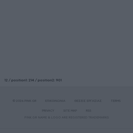
12 / position1: 214 / position2: 901
© 2026 PINK.GR
ΕΠΙΚΟΙΝΩΝΙΑ
ΘΕΣΕΙΣ ΕΡΓΑΣΙΑΣ
TERMS
PRIVACY
SITE MAP
RSS
PINK.GR NAME & LOGO ARE REGISTERED TRADEMARKS