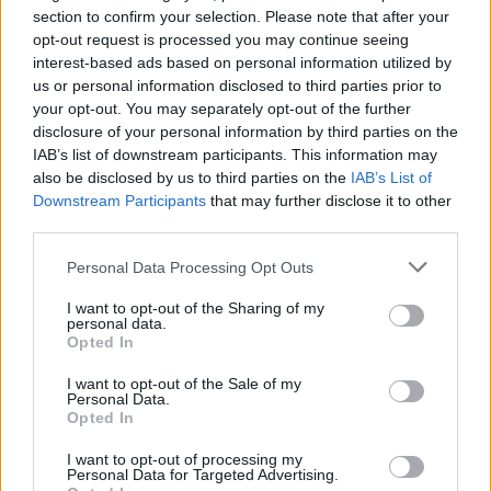
section to confirm your selection. Please note that after your
είστε προσεκτικοί.
opt-out request is processed you may continue seeing
interest-based ads based on personal information utilized by
us or personal information disclosed to third parties prior to
ΣΚΟΡΠΙΟΣ
your opt-out. You may separately opt-out of the further
disclosure of your personal information by third parties on the
Προσοχή αν επιτρέψετε στην
IAB’s list of downstream participants. This information may
also be disclosed by us to third parties on the
IAB’s List of
ανατρεπτική πλευρά σας να κάνει
Downstream Participants
that may further disclose it to other
καινοτόμες επιλογές, θα δείτε
third parties.
πολλά θέματα από νέα οπτική.
Personal Data Processing Opt Outs
I want to opt-out of the Sharing of my
ΤΟΞΟΤΗΣ
personal data.
Opted In
Θα αναζητήσετε αλλαγές στην
I want to opt-out of the Sale of my
Personal Data.
ερωτική σας ζωή και μέσα από τις
Opted In
συζητήσεις θα μπορείτε να βάλετε
I want to opt-out of processing my
Personal Data for Targeted Advertising.
τα θεμέλια που θέλετε για να τις