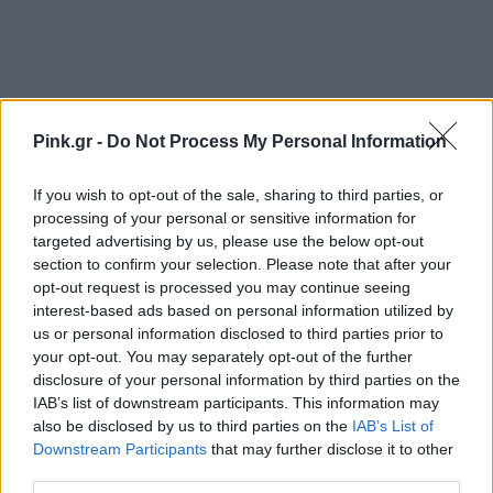
Pink.gr -
Do Not Process My Personal Information
If you wish to opt-out of the sale, sharing to third parties, or
processing of your personal or sensitive information for
Ακολουθήστε το Pink.gr στο
Google News
και
targeted advertising by us, please use the below opt-out
μάθετε πρώτοι
τα πιο hot νέα
.
section to confirm your selection. Please note that after your
opt-out request is processed you may continue seeing
interest-based ads based on personal information utilized by
Ακολουθήστε το Pink.gr και στο
Instagram
us or personal information disclosed to third parties prior to
your opt-out. You may separately opt-out of the further
disclosure of your personal information by third parties on the
IAB’s list of downstream participants. This information may
also be disclosed by us to third parties on the
IAB’s List of
Downstream Participants
that may further disclose it to other
ΔΙΑΦΗΜΙΣΗ
third parties.