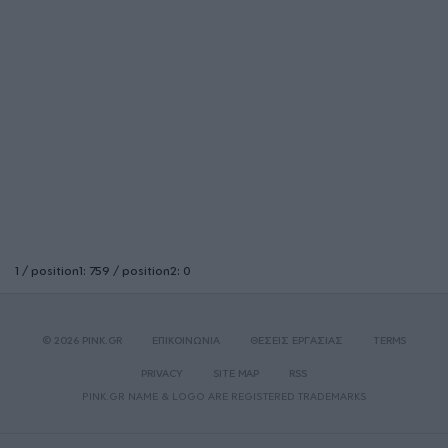
1 / position1: 759 / position2: 0
© 2026 PINK.GR
ΕΠΙΚΟΙΝΩΝΙΑ
ΘΕΣΕΙΣ ΕΡΓΑΣΙΑΣ
TERMS
PRIVACY
SITE MAP
RSS
PINK.GR NAME & LOGO ARE REGISTERED TRADEMARKS