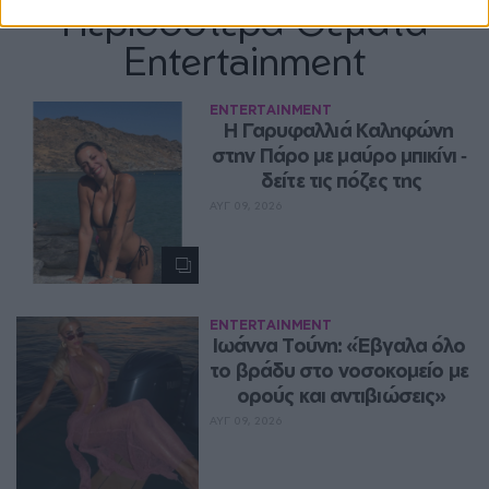
Περισσότερα Θέματα
Entertainment
ENTERTAINMENT
Η Γαρυφαλλιά Καληφώνη 
στην Πάρο με μαύρο μπικίνι ‑ 
δείτε τις πόζες της
ΑΥΓ 09, 2026
ENTERTAINMENT
Ιωάννα Τούνη: «Έβγαλα όλο 
το βράδυ στο νοσοκομείο με 
ορούς και αντιβιώσεις»
ΑΥΓ 09, 2026