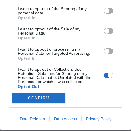
I want to opt-out of the Sharing of my
personal data.
Opted In
I want to opt-out of the Sale of my
Personal Data.
Opted In
Ακολουθήστε το Pink.gr στο
Google News
και
I want to opt-out of processing my
Personal Data for Targeted Advertising.
μάθετε πρώτοι
τα πιο hot νέα
.
Opted In
Ακολουθήστε το Pink.gr και στο
Instagram
I want to opt-out of Collection, Use,
Retention, Sale, and/or Sharing of my
Personal Data that Is Unrelated with the
Purposes for which it was collected.
Opted Out
CONFIRM
ΔΙΑΦΗΜΙΣΗ
Data Deletion
Data Access
Privacy Policy