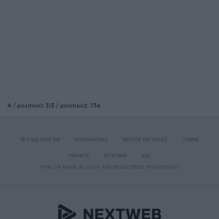
4 / position1: 313 / position2: 736
© 2026 PINK.GR
ΕΠΙΚΟΙΝΩΝΙΑ
ΘΕΣΕΙΣ ΕΡΓΑΣΙΑΣ
TERMS
PRIVACY
SITE MAP
RSS
PINK.GR NAME & LOGO ARE REGISTERED TRADEMARKS