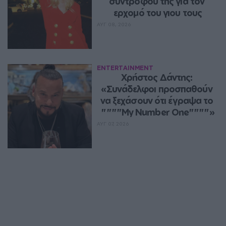
συντρόφου της για τον 
ερχομό του γιου τους
ΑΥΓ 08, 2026
ENTERTAINMENT
Χρήστος Δάντης: 
«Συνάδελφοι προσπαθούν 
να ξεχάσουν ότι έγραψα το 
""""My Number One""""»
ΑΥΓ 07, 2026