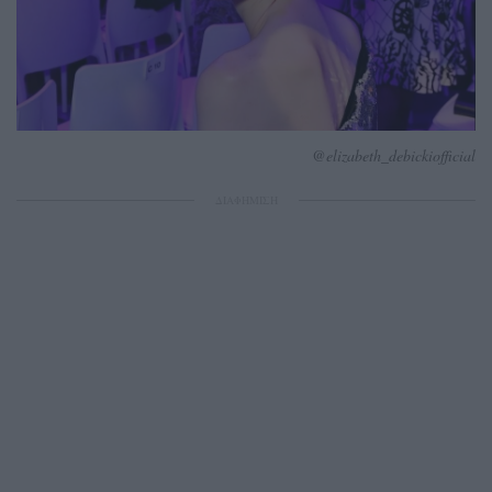
@elizabeth_debickiofficial
ΔΙΑΦΗΜΙΣΗ