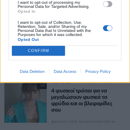
I want to opt-out of processing my
Personal Data for Targeted Advertising.
Opted In
Ακολουθήστε το Pink.gr στο
Google News
και
I want to opt-out of Collection, Use,
μάθετε πρώτοι
τα πιο hot νέα
.
Retention, Sale, and/or Sharing of my
Personal Data that Is Unrelated with the
Purposes for which it was collected.
Ακολουθήστε το Pink.gr και στο
Instagram
Opted Out
CONFIRM
Διαβάστε Ακόμη
Data Deletion
Data Access
Privacy Policy
SKIN CARE
ΠΡΙΝ 219 ΕΒΔΟΜΆΔΕΣ
4 φυσικοί τρόποι για να
μεγαλώσουν φυσικά τα
φρύδια και οι βλεφαρίδες
σου
Δοκίμασε κάτι διαφορετικό από τα
κλασικά προϊόντα