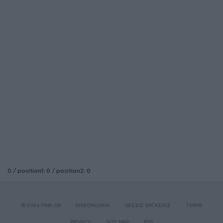
0 / position1: 0 / position2: 0
© 2026 PINK.GR
ΕΠΙΚΟΙΝΩΝΙΑ
ΘΕΣΕΙΣ ΕΡΓΑΣΙΑΣ
TERMS
PRIVACY
SITE MAP
RSS