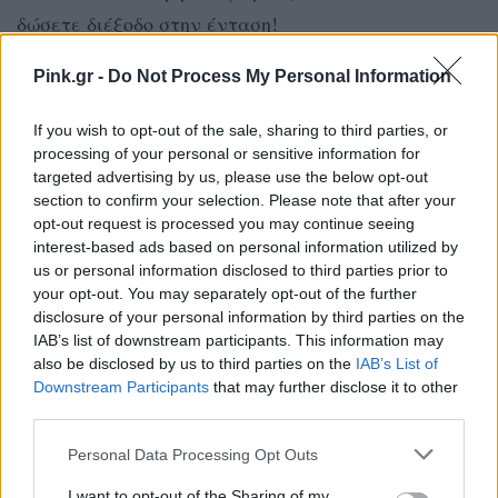
δώσετε διέξοδο στην ένταση!
Pink.gr -
Do Not Process My Personal Information
ΖΥΓΟΣ
If you wish to opt-out of the sale, sharing to third parties, or
Να ξέρετε ότι η ενέργειά σας θα
processing of your personal or sensitive information for
targeted advertising by us, please use the below opt-out
φύγει τόσο γρήγορα όσο ήρθε…
section to confirm your selection. Please note that after your
Καλός είναι ο ενθουσιασμός, όμως
opt-out request is processed you may continue seeing
interest-based ads based on personal information utilized by
χρειάζονται εχέγγυα πριν
us or personal information disclosed to third parties prior to
παραδοθείτε σε οτιδήποτε
your opt-out. You may separately opt-out of the further
disclosure of your personal information by third parties on the
«λάμπει»!
IAB’s list of downstream participants. This information may
also be disclosed by us to third parties on the
IAB’s List of
Downstream Participants
that may further disclose it to other
ΣΚΟΡΠΙΟΣ
third parties.
Η μέρα θέλει λίγο τσαγανό - από
Personal Data Processing Opt Outs
μια τολμηρή ενδυματολογική
I want to opt-out of the Sharing of my