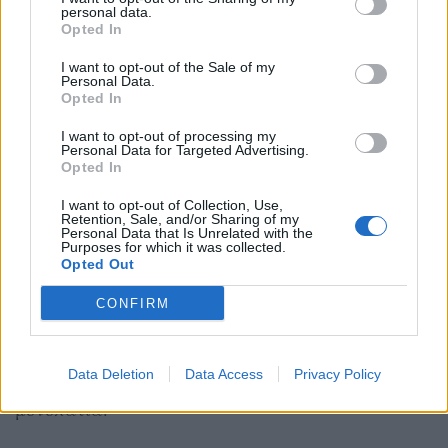
personal data.
επιλογή μέχρι τα συναισθήματα.
Opted In
I want to opt-out of the Sale of my
Personal Data.
ΤΟΞΟΤΗΣ
Opted In
Η αυθεντικότητα μπορεί να σας
I want to opt-out of processing my
Personal Data for Targeted Advertising.
ανοίξει πολλές καινούργιες
Opted In
πόρτες!
I want to opt-out of Collection, Use,
Retention, Sale, and/or Sharing of my
Personal Data that Is Unrelated with the
Purposes for which it was collected.
Opted Out
ΑΙΓΟΚΕΡΩΣ
CONFIRM
Μην ορμάτε στις προσεγγίσεις
σας, πάρτε χρόνο για να
Data Deletion
Data Access
Privacy Policy
εξερευνήσετε τα νέα σας
μονοπάτια!