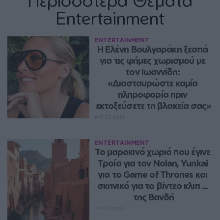
Entertainment
ENTERTAINMENT
Η Ελένη Βουλγαράκη ξεσπά 
για τις φήμες χωρισμού με 
τον Ιωαννίδη: 
«Διασταυρώστε καμία 
πληροφορία πριν 
εκτοξεύσετε τη βλακεία σας»
ΑΥΓ 07, 2026
ENTERTAINMENT
Το μαροκινό χωριό που έγινε 
Τροία για τον Nolan, Yunkai 
για το Game of Thrones και 
σκηνικό για το βίντεο κλιπ ... 
της Βανδή
ΑΥΓ 07, 2026