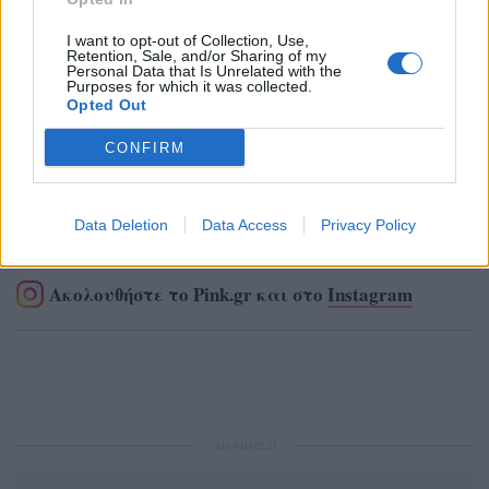
I want to opt-out of Collection, Use,
Retention, Sale, and/or Sharing of my
Personal Data that Is Unrelated with the
Purposes for which it was collected.
Opted Out
CONFIRM
Ακολουθήστε το Pink.gr στο
Google News
και
Data Deletion
Data Access
Privacy Policy
μάθετε πρώτοι
τα πιο hot νέα
.
Ακολουθήστε το Pink.gr και στο
Instagram
ΔΙΑΦΗΜΙΣΗ