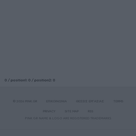
0 / position1: 0 / position2: 0
© 2026 PINK.GR
ΕΠΙΚΟΙΝΩΝΙΑ
ΘΕΣΕΙΣ ΕΡΓΑΣΙΑΣ
TERMS
PRIVACY
SITE MAP
RSS
PINK.GR NAME & LOGO ARE REGISTERED TRADEMARKS