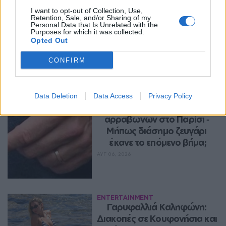
Βλαδίμηρος Κυριακίδης: «Ο 
I want to opt-out of Collection, Use,
Retention, Sale, and/or Sharing of my
Θεός είναι δημιούργημα του 
Personal Data that Is Unrelated with the
ανθρώπου ‑ δεν πιστεύω σε 
Purposes for which it was collected.
Opted Out
αυτόν»
ΑΥΓ 06, 2026
CONFIRM
Data Deletion
Data Access
Privacy Policy
ENTERTAINMENT
Τους είδαν με δαχτυλίδι 
αρραβώνων στο Παρίσι ‑ 
Μήπως διάσημο ζευγάρι 
έκανε το επόμενο βήμα;
ΑΥΓ 06, 2026
ENTERTAINMENT
Γαρυφαλλιά Καληφώνη: 
Διακοπές σε Κουφονήσια και 