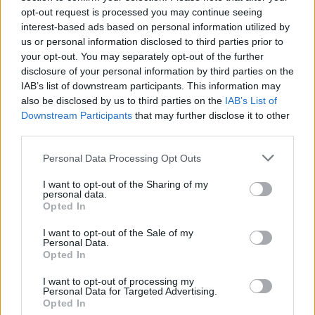
Entertainment
opt-out request is processed you may continue seeing
interest-based ads based on personal information utilized by
ENTERTAINMENT
us or personal information disclosed to third parties prior to
Ο Λάκης Γαβαλάς έκλεισε τα 
your opt-out. You may separately opt-out of the further
74 και μοιράστηκε ένα 
disclosure of your personal information by third parties on the
μήνυμα που συγκίνησε ‑ Τι 
IAB’s list of downstream participants. This information may
έγραψε για τη ζωή, τους 
also be disclosed by us to third parties on the
IAB’s List of
γονείς του και την υγεία του
Downstream Participants
that may further disclose it to other
third parties.
ΑΥΓ 06, 2026
Personal Data Processing Opt Outs
ENTERTAINMENT
I want to opt-out of the Sharing of my
O Γιώργος Παράσχος ξανά 
personal data.
στο νοσοκομείο για θεραπεία 
Opted In
κατά του καρκίνου
I want to opt-out of the Sale of my
ΑΥΓ 06, 2026
Personal Data.
Opted In
I want to opt-out of processing my
Personal Data for Targeted Advertising.
Opted In
ENTERTAINMENT