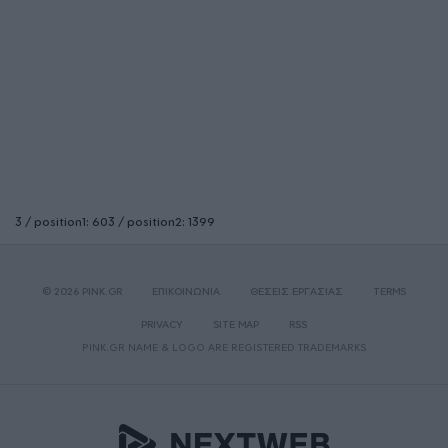
3 / position1: 603 / position2: 1399
© 2026 PINK.GR
ΕΠΙΚΟΙΝΩΝΙΑ
ΘΕΣΕΙΣ ΕΡΓΑΣΙΑΣ
TERMS
PRIVACY
SITE MAP
RSS
PINK.GR NAME & LOGO ARE REGISTERED TRADEMARKS