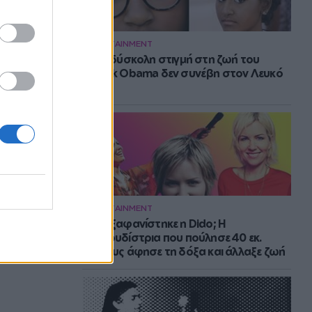
ENTERTAINMENT
Η πιο δύσκολη στιγμή στη ζωή του
Barack Obama δεν συνέβη στον Λευκό
Οίκο
ENTERTAINMENT
Πού εξαφανίστηκε η Dido; Η
τραγουδίστρια που πούλησε 40 εκ.
δίσκους άφησε τη δόξα και άλλαξε ζωή