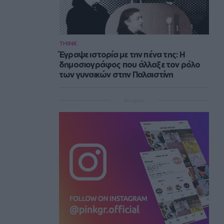
THINK
Έγραψε ιστορία με την πένα της: Η
δημοσιογράφος που άλλαξε τον ρόλο
των γυναικών στην Παλαιστίνη
Instagram