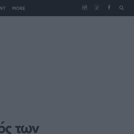
NT
MORE
ς των 