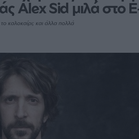
ς Alex Sid μιλά στο E‑
α το καλοκαίρι; και άλλα πολλά