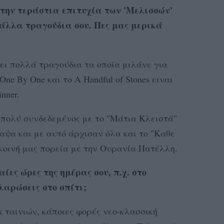
την τεράστια επιτυχία των 'Μελισσών'
 άλλα τραγούδια σου. Πες μας μερικά
ει πολλά τραγούδια τα οποία μιλάνε για
ne By One και το A Handful of Stones ειναι
nner.
 πολύ συνδεδεμένος με το "Μάτια Κλειστά"
ραψα και με αυτό άρχισαν όλα και το "Καθε
η κοινή μας πορεία με την Ουρανία Πατέλλη.
αίες ώρες της ημέρας σου, π.χ. στο
λαρώσεις στο σπίτι;
k ταινιών, κάποιες φορές νεο-κλασσική