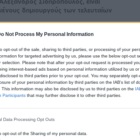
 Αλέξανδρος Σιδηρόπουλος, είναι
μένους δημιουργούς των τελευταίων
που συνοδεύουν τις σκηνές της
o Not Process My Personal Information
Μέλισσες" είναι δικά του. Από την άλλη,
to opt-out of the sale, sharing to third parties, or processing of your per
μισε εξίσου μαγικές μελωδίες. Κι αυτά
formation for targeted advertising by us, please use the below opt-out s
μή την περιοδεία "Οι Μέλισσες αγριεύουν
r selection. Please note that after your opt-out request is processed y
eing interest-based ads based on personal information utilized by us or
ρφη συζήτηση μαζί του!
disclosed to third parties prior to your opt-out. You may separately opt-
losure of your personal information by third parties on the IAB’s list of
 μερικές λέξεις τη μουσική σου
. This information may also be disclosed by us to third parties on the
IA
τή;
Participants
that may further disclose it to other third parties.
ιγράψω με απλούς όρους. Θα έλεγα ότι τα
ών είναι μελωδίες επηρεασμένες από τα
l Data Processing Opt Outs
σπανία και την Λατινική Αμερική
o opt-out of the Sharing of my personal data.
ο των μελισσών. Μουσική που έχει στοιχεία