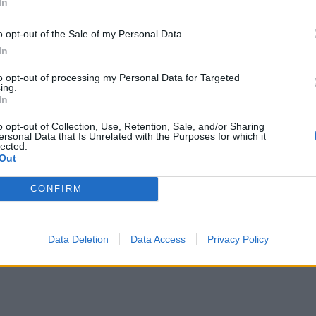
In
α από τον ίδιο φακό.
o opt-out of the Sale of my Personal Data.
ΔΙΑΦΗΜΙΣΗ
In
to opt-out of processing my Personal Data for Targeted
ing.
In
o opt-out of Collection, Use, Retention, Sale, and/or Sharing
ersonal Data that Is Unrelated with the Purposes for which it
lected.
Out
CONFIRM
Data Deletion
Data Access
Privacy Policy