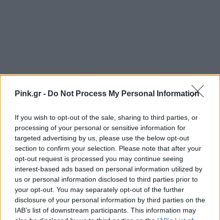
Pink.gr -
Do Not Process My Personal Information
If you wish to opt-out of the sale, sharing to third parties, or
processing of your personal or sensitive information for
targeted advertising by us, please use the below opt-out
section to confirm your selection. Please note that after your
opt-out request is processed you may continue seeing
Ακολουθήστε το Pink.gr στο
Google News
και
interest-based ads based on personal information utilized by
μάθετε πρώτοι
τα πιο hot νέα
.
us or personal information disclosed to third parties prior to
your opt-out. You may separately opt-out of the further
disclosure of your personal information by third parties on the
Ακολουθήστε το Pink.gr και στο
Instagram
IAB’s list of downstream participants. This information may