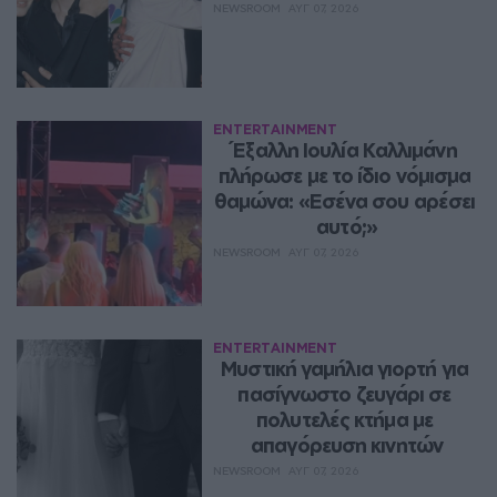
NEWSROOM
ΑΥΓ 07, 2026
ENTERTAINMENT
Έξαλλη Ιουλία Καλλιμάνη 
πλήρωσε με το ίδιο νόμισμα 
θαμώνα: «Εσένα σου αρέσει 
αυτό;»
NEWSROOM
ΑΥΓ 07, 2026
ENTERTAINMENT
Μυστική γαμήλια γιορτή για 
πασίγνωστο ζευγάρι σε 
πολυτελές κτήμα με 
απαγόρευση κινητών
NEWSROOM
ΑΥΓ 07, 2026