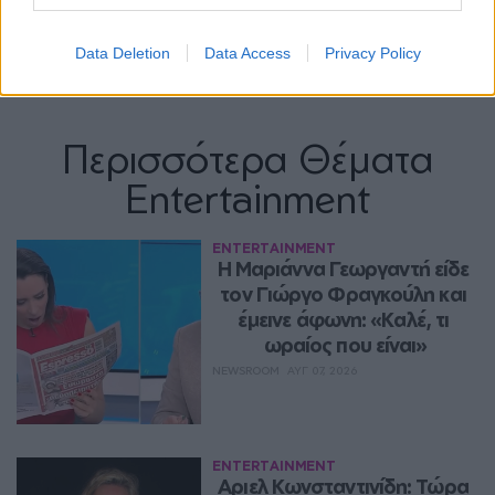
Data Deletion
Data Access
Privacy Policy
Περισσότερα Θέματα
Entertainment
ENTERTAINMENT
Η Μαριάννα Γεωργαντή είδε 
τον Γιώργο Φραγκούλη και 
έμεινε άφωνη: «Καλέ, τι 
ωραίος που είναι»
NEWSROOM
ΑΥΓ 07, 2026
ENTERTAINMENT
Αριελ Κωνσταντινίδη: Τώρα 