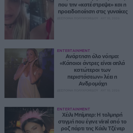
που την «κατέστρεψε» και η 
προειδοποίηση στις γυναίκες
ΔΈΣΠΟΙΝΑ ΠΟΛΥΧΡΟΝΊΔΟΥ
ΑΥΓ 10, 2026
ENTERTAINMENT
Ανάρτηση όλο νόημα: 
«Κάποιοι άντρες είναι απλά 
κατώτεροι των 
περιστάσεων» λέει η 
Ανδρομάχη
ΔΈΣΠΟΙΝΑ ΠΟΛΥΧΡΟΝΊΔΟΥ
ΑΥΓ 10, 2026
ENTERTAINMENT
Χέιλι Μπίμπερ: Η τολμηρή 
στιγμή που έγινε viral από το 
ροζ πάρτι της Κάιλι Τζένερ