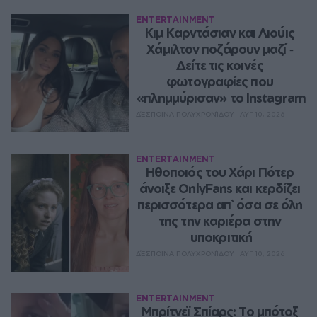
ENTERTAINMENT
Κιμ Καρντάσιαν και Λιούις 
Χάμιλτον ποζάρουν μαζί ‑ 
Δείτε τις κοινές 
φωτογραφίες που 
«πλημμύρισαν» το Instagram
ΔΈΣΠΟΙΝΑ ΠΟΛΥΧΡΟΝΊΔΟΥ
ΑΥΓ 10, 2026
ENTERTAINMENT
Ηθοποιός του Χάρι Πότερ 
άνοιξε OnlyFans και κερδίζει 
περισσότερα απ` όσα σε όλη 
της την καριέρα στην 
υποκριτική
ΔΈΣΠΟΙΝΑ ΠΟΛΥΧΡΟΝΊΔΟΥ
ΑΥΓ 10, 2026
ENTERTAINMENT
Μπρίτνεϊ Σπίαρς: Το μπότοξ 