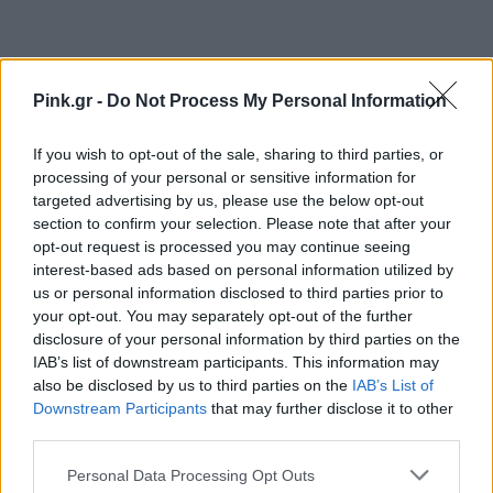
Pink.gr -
Do Not Process My Personal Information
If you wish to opt-out of the sale, sharing to third parties, or
Ακολουθήστε το Pink.gr στο
Google News
και
processing of your personal or sensitive information for
μάθετε πρώτοι
τα πιο hot νέα
.
targeted advertising by us, please use the below opt-out
section to confirm your selection. Please note that after your
Ακολουθήστε το Pink.gr και στο
Instagram
opt-out request is processed you may continue seeing
interest-based ads based on personal information utilized by
us or personal information disclosed to third parties prior to
your opt-out. You may separately opt-out of the further
disclosure of your personal information by third parties on the
IAB’s list of downstream participants. This information may
also be disclosed by us to third parties on the
IAB’s List of
ΔΙΑΦΗΜΙΣΗ
Downstream Participants
that may further disclose it to other
third parties.
Personal Data Processing Opt Outs