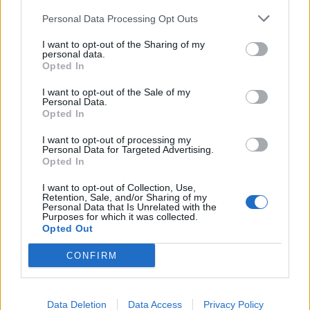
Personal Data Processing Opt Outs
I want to opt-out of the Sharing of my
personal data.
Opted In
I want to opt-out of the Sale of my
Personal Data.
Opted In
I want to opt-out of processing my
Ακολουθήστε το Pink.gr στο
Google News
και
Personal Data for Targeted Advertising.
Opted In
μάθετε πρώτοι
τα πιο hot νέα
.
I want to opt-out of Collection, Use,
Retention, Sale, and/or Sharing of my
Ακολουθήστε το Pink.gr και στο
Instagram
Personal Data that Is Unrelated with the
Purposes for which it was collected.
Opted Out
CONFIRM
ΔΙΑΦΗΜΙΣΗ
Data Deletion
Data Access
Privacy Policy