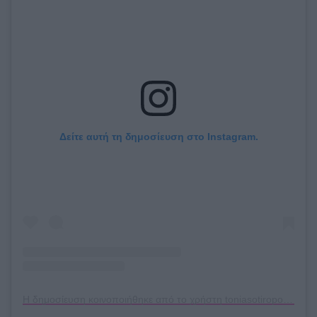
Δείτε αυτή τη δημοσίευση στο Instagram.
Η δημοσίευση κοινοποιήθηκε από το χρήστη toniasotiropoulou (@toniasotiropoulou)