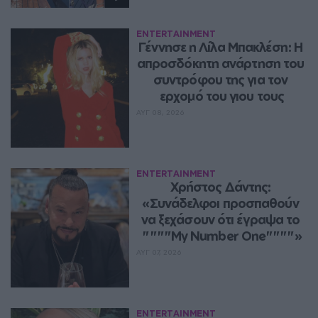
ENTERTAINMENT
Γέννησε η Λίλα Μπακλέση: Η 
απροσδόκητη ανάρτηση του 
συντρόφου της για τον 
ερχομό του γιου τους
ΑΥΓ 08, 2026
ENTERTAINMENT
Χρήστος Δάντης: 
«Συνάδελφοι προσπαθούν 
να ξεχάσουν ότι έγραψα το 
""""My Number One""""»
ΑΥΓ 07, 2026
ENTERTAINMENT