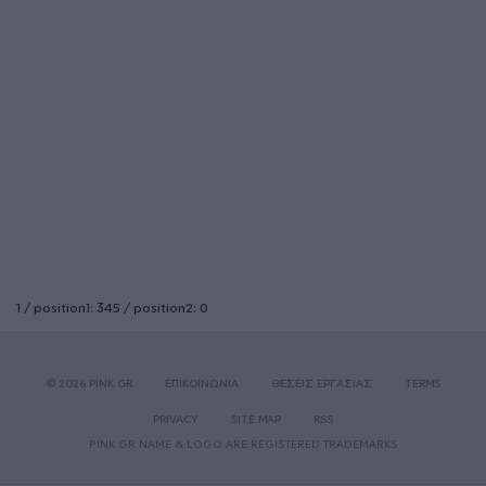
1 / position1: 345 / position2: 0
© 2026 PINK.GR
ΕΠΙΚΟΙΝΩΝΙΑ
ΘΕΣΕΙΣ ΕΡΓΑΣΙΑΣ
TERMS
PRIVACY
SITE MAP
RSS
PINK.GR NAME & LOGO ARE REGISTERED TRADEMARKS