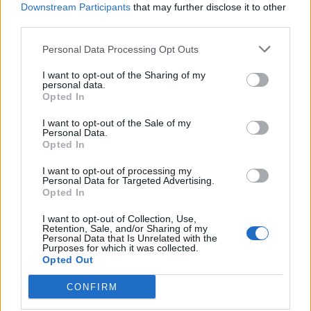
Downstream Participants
that may further disclose it to other
third parties.
Personal Data Processing Opt Outs
I want to opt-out of the Sharing of my
personal data.
Opted In
I want to opt-out of the Sale of my
Personal Data.
Opted In
I want to opt-out of processing my
Personal Data for Targeted Advertising.
Opted In
Ακολουθήστε το Pink.gr στο
Google News
και
I want to opt-out of Collection, Use,
μάθετε πρώτοι
τα πιο hot νέα
.
Retention, Sale, and/or Sharing of my
Personal Data that Is Unrelated with the
Purposes for which it was collected.
Ακολουθήστε το Pink.gr και στο
Instagram
Opted Out
CONFIRM