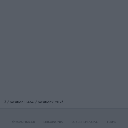
3 / position1: 1466 / position2: 2073
© 2026 PINK.GR
ΕΠΙΚΟΙΝΩΝΙΑ
ΘΕΣΕΙΣ ΕΡΓΑΣΙΑΣ
TERMS