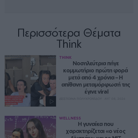
Περισσότερα Θέματα
Think
THINK
Νοσηλεύτρια πήγε 
κομμωτήριο πρώτη φορά 
μετά από 4 χρόνια – Η 
απίθανη μεταμόρφωσή της 
έγινε viral
ΔΈΣΠΟΙΝΑ ΠΟΛΥΧΡΟΝΊΔΟΥ
ΑΥΓ 08, 2026
WELLNESS
Η γυναίκα που 
χαρακτηρίζεται «ο νέος 
Αϊνστάιν» και το MIT 