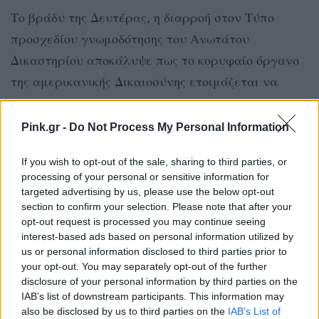
Το βράδυ της Δευτέρας, η διαρροή στον Τύπο
προσχεδίου γνωμοδότησης του Ανωτάτου
Δικαστηρίου αποκάλυψε πως το κορυφαίο όργανο
της αμερικανικής Δικαιοσύνης ετοιμάζεται να
δώσει εκ νέου στις πολιτείες την εξουσία να
εγκρίνουν, ή όχι, τις επεμβάσεις αυτής της φύσης,
Pink.gr -
Do Not Process My Personal Information
σχεδόν 50 χρόνια αφού νομιμοποιήθηκαν σε
If you wish to opt-out of the sale, sharing to third parties, or
ομοσπονδιακή κλίμακα.
processing of your personal or sensitive information for
targeted advertising by us, please use the below opt-out
ΔΙΑΦΗΜΙΣΗ
section to confirm your selection. Please note that after your
opt-out request is processed you may continue seeing
interest-based ads based on personal information utilized by
us or personal information disclosed to third parties prior to
your opt-out. You may separately opt-out of the further
disclosure of your personal information by third parties on the
IAB’s list of downstream participants. This information may
also be disclosed by us to third parties on the
IAB’s List of