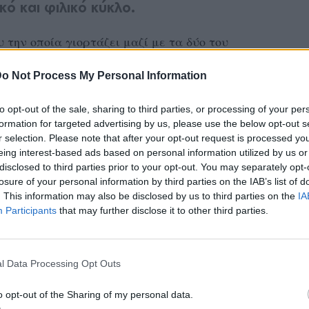
κό και φιλικό κύκλο.
υ την οποία γιορτάζει μαζί με τα δύο του
o Not Process My Personal Information
ή ημέρα, η Όλγα Κεφαλογιάννη δημοσίευσε
to opt-out of the sale, sharing to third parties, or processing of your per
άμο της, όπου οι δυο τους κρατούν δύο
formation for targeted advertising by us, please use the below opt-out s
ν από ευτυχία.
r selection. Please note that after your opt-out request is processed y
eing interest-based ads based on personal information utilized by us or
disclosed to third parties prior to your opt-out. You may separately opt-
 με το Μίνω την γιορτάζουμε με την
losure of your personal information by third parties on the IAB’s list of
 μαζί. Η ευχή μου είναι να προσφέρουμε στα
. This information may also be disclosed by us to third parties on the
IA
άπης, σεβασμού και υποστήριξης, όπως αυτό
Participants
that may further disclose it to other third parties.
τας στις δικές μας οικογένειες», έγραψε στη
ορφη φωτογραφία η βουλευτής της ΝΔ.
l Data Processing Opt Outs
o opt-out of the Sharing of my personal data.