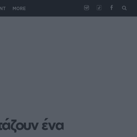
NT
MORE
άζουν ένα 