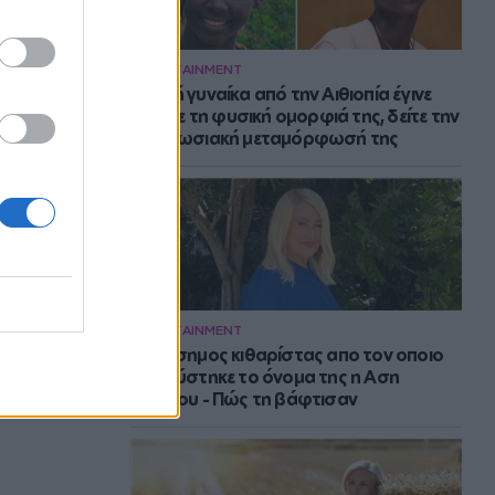
ENTERTAINMENT
Νεαρή γυναίκα από την Αιθιοπία έγινε
viral με τη φυσική ομορφιά της, δείτε την
εντυπωσιακή μεταμόρφωσή της
ENTERTAINMENT
Ο διάσημος κιθαρίστας απο τον οποιο
εμπνεύστηκε το όνομα της η Αση
Μπήλιου - Πώς τη βάφτισαν