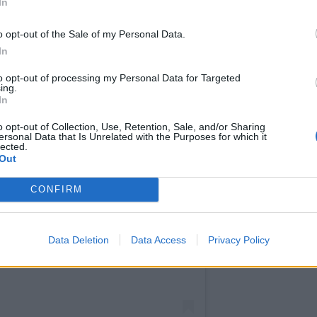
In
o opt-out of the Sale of my Personal Data.
In
to opt-out of processing my Personal Data for Targeted
ing.
In
o opt-out of Collection, Use, Retention, Sale, and/or Sharing
ersonal Data that Is Unrelated with the Purposes for which it
lected.
Out
CONFIRM
μοσίευση στο Instagram.
Data Deletion
Data Access
Privacy Policy