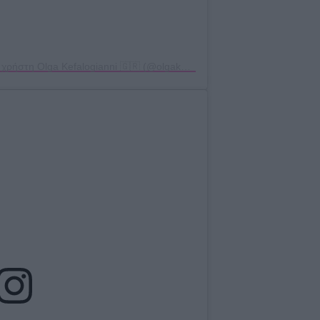
Η δημοσίευση κοινοποιήθηκε από το χρήστη Olga Kefalogianni 🇬🇷 (@olgakefalogianni)