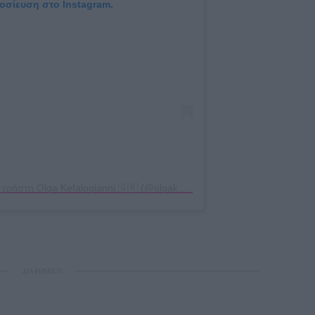
μοσίευση στο Instagram.
Η δημοσίευση κοινοποιήθηκε από το χρήστη Olga Kefalogianni 🇬🇷 (@olgakefalogianni)
ΔΙΑΦΗΜΙΣΗ