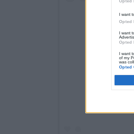
Opted 
I want t
Opted 
I want 
Advertis
Opted 
I want t
of my P
was col
Opted 
Δείτε αυτή τη δη