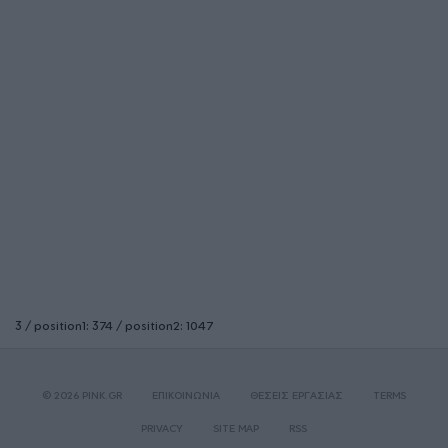
3 / position1: 374 / position2: 1047
© 2026 PINK.GR
ΕΠΙΚΟΙΝΩΝΙΑ
ΘΕΣΕΙΣ ΕΡΓΑΣΙΑΣ
TERMS
PRIVACY
SITE MAP
RSS