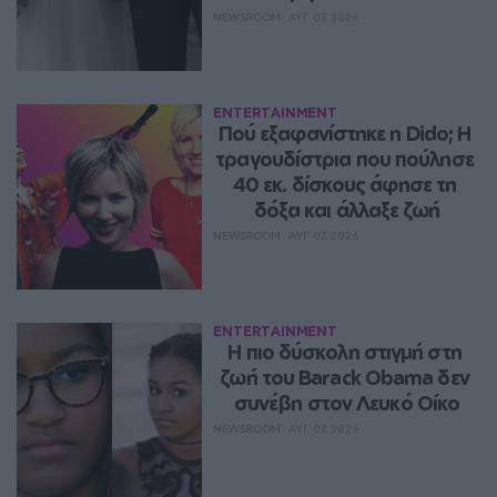
NEWSROOM
ΑΥΓ 07, 2026
ENTERTAINMENT
Πού εξαφανίστηκε η Dido; Η 
τραγουδίστρια που πούλησε 
40 εκ. δίσκους άφησε τη 
δόξα και άλλαξε ζωή
NEWSROOM
ΑΥΓ 07, 2026
ENTERTAINMENT
Η πιο δύσκολη στιγμή στη 
ζωή του Barack Obama δεν 
συνέβη στον Λευκό Οίκο
NEWSROOM
ΑΥΓ 07, 2026