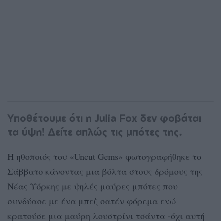
Υποθέτουμε ότι η Julia Fox δεν φοβάται
τα ύψη! Δείτε απλώς τις μπότες της.
Η ηθοποιός του «Uncut Gems» φωτογραφήθηκε το
Σάββατο κάνοντας μια βόλτα στους δρόμους της
Νέας Υόρκης με ψηλές μαύρες μπότες που
συνδύασε με ένα μπεζ σατέν φόρεμα ενώ
κρατούσε μια μαύρη λουστρίνι τσάντα -όχι αυτή