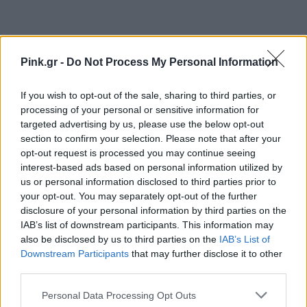
Pink.gr -
Do Not Process My Personal Information
Ακολουθήστε το Pink.gr στο
Google News
και
If you wish to opt-out of the sale, sharing to third parties, or
processing of your personal or sensitive information for
μάθετε πρώτοι
τα πιο hot νέα
.
targeted advertising by us, please use the below opt-out
section to confirm your selection. Please note that after your
Ακολουθήστε το Pink.gr και στο
Instagram
opt-out request is processed you may continue seeing
interest-based ads based on personal information utilized by
us or personal information disclosed to third parties prior to
your opt-out. You may separately opt-out of the further
disclosure of your personal information by third parties on the
IAB’s list of downstream participants. This information may
also be disclosed by us to third parties on the
IAB’s List of
ΔΙΑΦΗΜΙΣΗ
Downstream Participants
that may further disclose it to other
third parties.
Personal Data Processing Opt Outs