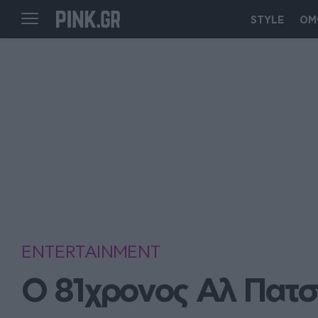
STYLE
ΟΜ
ENTERTAINMENT
Ο 81χρονος Αλ Πατσί