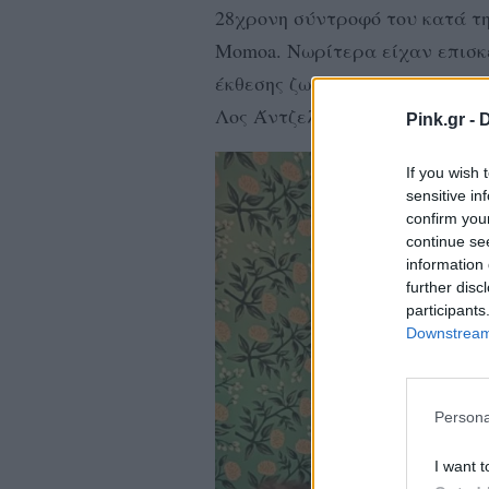
28χρονη σύντροφό του κατά τη 
Momoa. Νωρίτερα είχαν επισκε
έκθεσης ζωγραφικής του Τζούλ
Λος Άντζελες.
Pink.gr -
D
If you wish 
sensitive in
confirm you
continue se
information 
further disc
participants
Downstream 
Persona
I want t