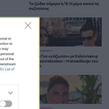
Τα ζώδια σήμερα 6/8: Η μέρα ευνοεί τις
συζητήσεις
sonal or
ection to
ou may
ENTERTAINMENT
 personal
Νίνο: «Τον «γάζωσαν» με Καλάσνικοφ
out of the
στη Θεσσαλονίκη» – Η αποκάλυψη του
 downstream
Ψινάκη
B’s List of
ENTERTAINMENT