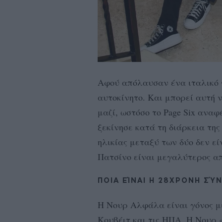
Αφού απόλαυσαν ένα ιταλικό γ
αυτοκίνητο. Και μπορεί αυτή 
μαζί, ωστόσο το Page Six αναφ
ξεκίνησε κατά τη διάρκεια τη
ηλικίας μεταξύ των δύο δεν ε
Πατσίνο είναι μεγαλύτερος απ
ΠΟΙΑ ΕΊΝΑΙ Η 28ΧΡΟΝΗ Σ
H Νουρ Αλφάλα είναι γόνος μι
Κουβέιτ και τις ΗΠΑ. Η Νουρ 