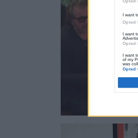
Opted 
I want t
Opted 
I want 
Advertis
Opted 
I want t
of my P
was col
Opted 