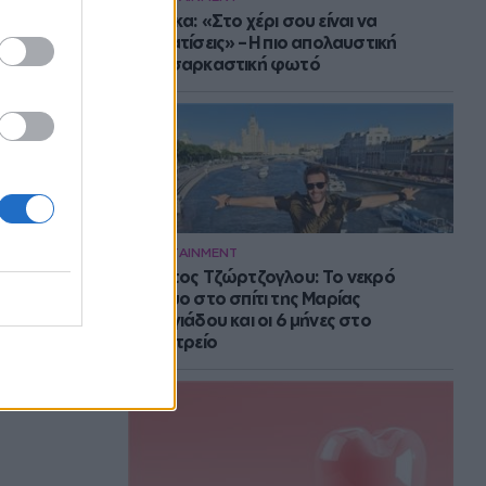
Μπάρκα: «Στο χέρι σου είναι να
αδυνατίσεις» – Η πιο απολαυστική
αυτοσαρκαστική φωτό
ENTERTAINMENT
Στράτος Τζώρτζογλου: Το νεκρό
έμβρυο στο σπίτι της Μαρίας
Γεωργιάδου και οι 6 μήνες στο
ψυχιατρείο