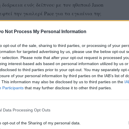
διάρκεια ενός δείπνου με τον ηθοποιό Jason
φτεί την γκαλερί Pace για τα εγκαίνια της
ιαν Σκνέιμπελ στην περιοχή Mid City του
o Not Process My Personal Information
to opt-out of the sale, sharing to third parties, or processing of your per
formation for targeted advertising by us, please use the below opt-out s
r selection. Please note that after your opt-out request is processed y
eing interest-based ads based on personal information utilized by us or
disclosed to third parties prior to your opt-out. You may separately opt-
losure of your personal information by third parties on the IAB’s list of
. This information may also be disclosed by us to third parties on the
IA
Participants
that may further disclose it to other third parties.
l Data Processing Opt Outs
o opt-out of the Sharing of my personal data.