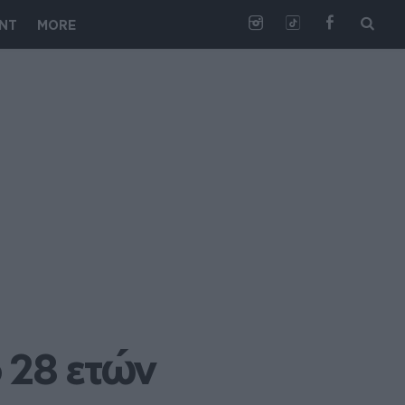
NT
MORE
 28 ετών 