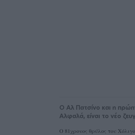
Ο Αλ Πατσίνο και η πρώη
Αλφαλά, είναι το νέο ζευ
O 81χρονος θρύλος του Χόλιγο