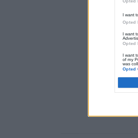
Opted 
I want t
Opted 
I want 
Advertis
Opted 
I want t
of my P
was col
Opted 