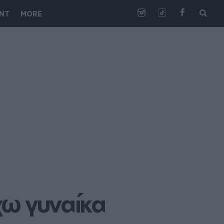
NT
MORE
χω γυναίκα