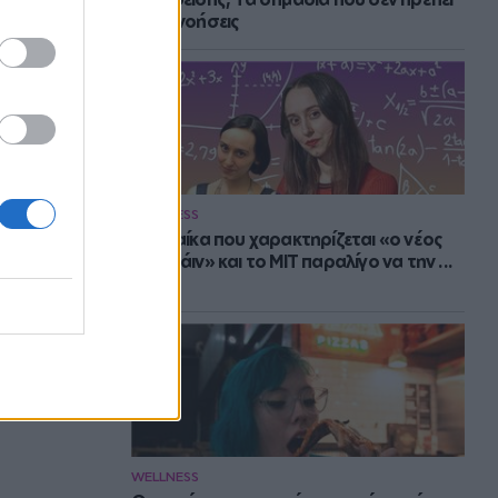
να αγνοήσεις
WELLNESS
Η γυναίκα που χαρακτηρίζεται «ο νέος
Αϊνστάιν» και το MIT παραλίγο να την ...
χάσει
WELLNESS