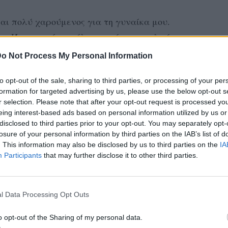
μαι πολύ χαρούμενος για τη γυναίκα μου.
κα. Ήταν αυτό που έλεγαν κάποιοι παλιοί στα
ω πάνω μου από τη χαρά μου. Ήταν η πιο
o Not Process My Personal Information
to opt-out of the sale, sharing to third parties, or processing of your per
ζήσουμε μόλις κάνουμε το πρώτο μας παιδί»,
formation for targeted advertising by us, please use the below opt-out s
r selection. Please note that after your opt-out request is processed y
ε διάπλατο χαμόγελο.
eing interest-based ads based on personal information utilized by us or
disclosed to third parties prior to your opt-out. You may separately opt-
α, θα θυμώσει η μαμά μου αλλά δεν πειράζει.
losure of your personal information by third parties on the IAB’s list of
. This information may also be disclosed by us to third parties on the
IA
ε τι θα φοράει. Ιλάειρα», αποκάλυψε ο
Participants
that may further disclose it to other third parties.
l Data Processing Opt Outs
o opt-out of the Sharing of my personal data.
ΔΙΑΦΗΜΙΣΗ