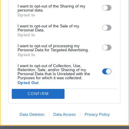
I want to opt-out of the Sharing of my
personal data.
Opted In
I want to opt-out of the Sale of my
Personal Data.
Opted In
Ακολουθήστε το Pink.gr στο
Google News
και
μάθετε πρώτοι
τα πιο hot νέα
.
I want to opt-out of processing my
Personal Data for Targeted Advertising.
Opted In
Ακολουθήστε το Pink.gr και στο
Instagram
I want to opt-out of Collection, Use,
Retention, Sale, and/or Sharing of my
Personal Data that Is Unrelated with the
Purposes for which it was collected.
Opted Out
CONFIRM
ΔΙΑΦΗΜΙΣΗ
Data Deletion
Data Access
Privacy Policy