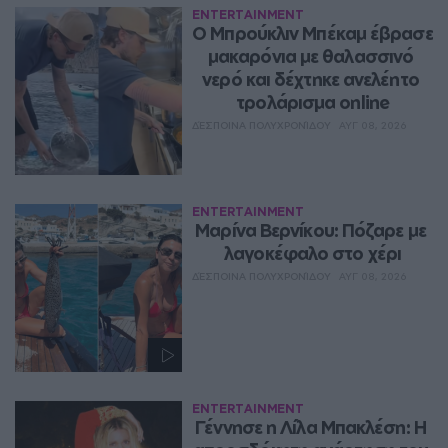
ENTERTAINMENT
Ο Μπρούκλιν Μπέκαμ έβρασε 
μακαρόνια με θαλασσινό 
νερό και δέχτηκε ανελέητο 
τρολάρισμα online
ΔΈΣΠΟΙΝΑ ΠΟΛΥΧΡΟΝΊΔΟΥ
ΑΥΓ 08, 2026
ENTERTAINMENT
Μαρίνα Βερνίκου: Πόζαρε με 
λαγοκέφαλο στο χέρι
ΔΈΣΠΟΙΝΑ ΠΟΛΥΧΡΟΝΊΔΟΥ
ΑΥΓ 08, 2026
ENTERTAINMENT
Γέννησε η Λίλα Μπακλέση: Η 