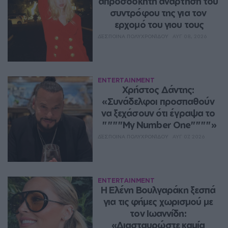
απροσδόκητη ανάρτηση του 
συντρόφου της για τον 
ερχομό του γιου τους
ΔΈΣΠΟΙΝΑ ΠΟΛΥΧΡΟΝΊΔΟΥ
ΑΥΓ 08, 2026
ENTERTAINMENT
Χρήστος Δάντης: 
«Συνάδελφοι προσπαθούν 
να ξεχάσουν ότι έγραψα το 
""""My Number One""""»
ΔΈΣΠΟΙΝΑ ΠΟΛΥΧΡΟΝΊΔΟΥ
ΑΥΓ 07, 2026
ENTERTAINMENT
Η Ελένη Βουλγαράκη ξεσπά 
για τις φήμες χωρισμού με 
τον Ιωαννίδη: 
«Διασταυρώστε καμία 