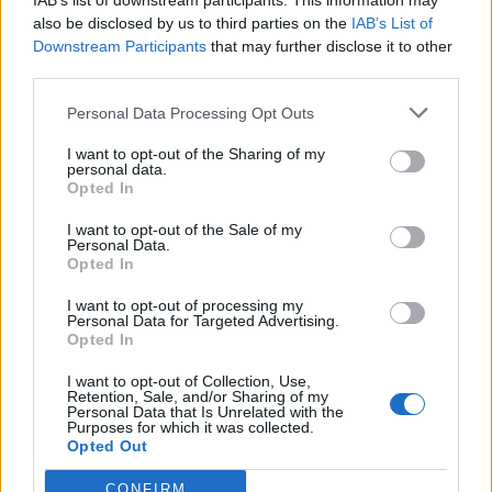
IAB’s list of downstream participants. This information may
90ς στα 13.
also be disclosed by us to third parties on the
IAB’s List of
Downstream Participants
that may further disclose it to other
— zabras (@ThomasZabras)
April 1, 2022
third parties.
Personal Data Processing Opt Outs
Μόλις έμαθα από το TL ο, τι το λιωμένο
παγωτό αναφέρεται στην πρεζα γιατί
I want to opt-out of the Sharing of my
personal data.
έτσι λέγεται στην αργκό των
Opted In
ναρκωτικών, η παιδική μου ηλικία
I want to opt-out of the Sale of my
Personal Data.
γκρεμίστηκε εν μέσω ενός τουιτ 🤯
Opted In
— Legal Drug Dealer (@pharmaki500mg)
I want to opt-out of processing my
Personal Data for Targeted Advertising.
March 31, 2022
Opted In
I want to opt-out of Collection, Use,
Μόλις έμαθα ότι το λιωμένο παγωτό δεν
Retention, Sale, and/or Sharing of my
Personal Data that Is Unrelated with the
ήταν ξυλάκι σοκολάτα/κρέμα που έλιωνε
Purposes for which it was collected.
Opted Out
στο χέρι, και δεν ξέρω τι να κάνω με
αυτή την πληροφορία
CONFIRM