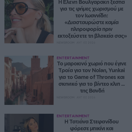
Η Ελένη Βουλγαράκη ξεσπά 
για τις φήμες χωρισμού με 
τον Ιωαννίδη: 
«Διασταυρώστε καμία 
πληροφορία πριν 
εκτοξεύσετε τη βλακεία σας»
NEWSROOM
ΑΥΓ 07, 2026
ENTERTAINMENT
Το μαροκινό χωριό που έγινε 
Τροία για τον Nolan, Yunkai 
για το Game of Thrones και 
σκηνικό για το βίντεο κλιπ ... 
της Βανδή
NEWSROOM
ΑΥΓ 07, 2026
ENTERTAINMENT
Η Τατιάνα Στεφανίδου 
φόρεσε μπικίνι και 