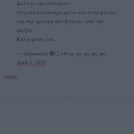
Δλδ εγω φανταζόμουν
παγωτά,καλοκαιρι,φίλοι και αυτό μιλάει
για την ηρωίνη που βγαινει από την
φλέβα.
Καλη φάση λολ.
— elapoueisai 🔴⚪️ (@xa_xa_xa_xo_xo)
April 1, 2022
[ΠΗΓΗ]
ΔΙΑΦΗΜΙΣΗ