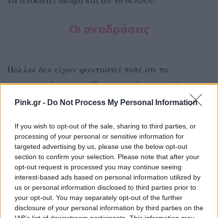
Οι αντιδράσεις
Πολλοί δεν είχαν φανταστεί ποτέ οτι το
συγκεκριμένο τραγούδι αναφερόταν σε κάτι
τέτοιο, με αποτέλεσμα τις τελευταίες δύο μέρες
Pink.gr -
Do Not Process My Personal Information
να γίνεται ένας μικρός χαμός στα social media και
ειδικά στο Twitter με το συγκεκριμένο θέμα, με
If you wish to opt-out of the sale, sharing to third parties, or
processing of your personal or sensitive information for
τους χρήστες να πέφτουν από τα... σύννεφα.
targeted advertising by us, please use the below opt-out
section to confirm your selection. Please note that after your
Ναι οκ το πιάσαμε παιδιά, είστε
opt-out request is processed you may continue seeing
interest-based ads based on personal information utilized by
ξεχωριστοι. Ξέρατε τι ήταν το λιωμένο
us or personal information disclosed to third parties prior to
παγωτό όταν το ακούγατε στο γυμνάσιο,
your opt-out. You may separately opt-out of the further
γιατί μιλούσατε σε αλανικη αργκό των
disclosure of your personal information by third parties on the