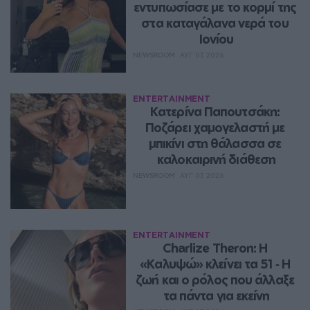
εντυπωσίασε με το κορμί της 
στα καταγάλανα νερά του 
Ιονίου
NEWSROOM
ΑΥΓ 07, 2026
ENTERTAINMENT
Κατερίνα Παπουτσάκη: 
Ποζάρει χαμογελαστή με 
μπικίνι στη θάλασσα σε 
καλοκαιρινή διάθεση
NEWSROOM
ΑΥΓ 07, 2026
ENTERTAINMENT
Charlize Theron: Η 
«Καλυψώ» κλείνει τα 51 ‑ H 
ζωή και ο ρόλος που άλλαξε 
τα πάντα για εκείνη