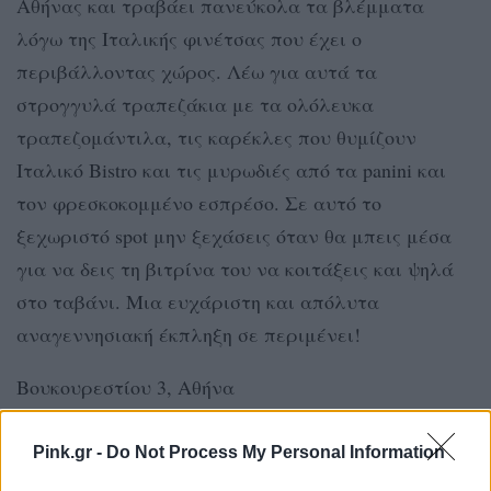
Αθήνας και τραβάει πανεύκολα τα βλέμματα
λόγω της Ιταλικής φινέτσας που έχει ο
περιβάλλοντας χώρος. Λέω για αυτά τα
στρογγυλά τραπεζάκια με τα ολόλευκα
τραπεζομάντιλα, τις καρέκλες που θυμίζουν
Ιταλικό Bistro και τις μυρωδιές από τα panini και
τον φρεσκοκομμένο εσπρέσο. Σε αυτό το
ξεχωριστό spot μην ξεχάσεις όταν θα μπεις μέσα
για να δεις τη βιτρίνα του να κοιτάξεις και ψηλά
στο ταβάνι. Μια ευχάριστη και απόλυτα
αναγεννησιακή έκπληξη σε περιμένει!
Βουκουρεστίου 3, Αθήνα
Pink.gr -
Do Not Process My Personal Information