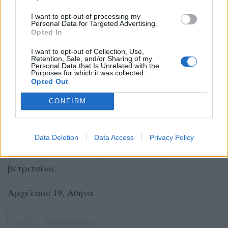
τραγανές ζύμες με άριστες πρώτες ύλες φερμένες
από τον Ιταλικό νότο και ένας χώρος που έχει μια
I want to opt-out of processing my
Personal Data for Targeted Advertising.
γοητεία. Όλα αυτά συμβαίνουν στην Αρχέλαου
Opted In
στο Παγκράτι και όσοι μπαίνουν για πρώτη φορά
I want to opt-out of Collection, Use,
Retention, Sale, and/or Sharing of my
εδώ, κάνουν την καλύτερη διαφήμιση για το
Personal Data that Is Unrelated with the
Purposes for which it was collected.
μαγαζί. Στόμα με στόμα, η Αθήνα μαθαίνει για τις
Opted Out
υπέροχες γεύσεις που φτιάχνονται στο Tre Sorelle
CONFIRM
και όλοι ένας ένας δοκιμάζουν, μαγεύονται και
γίνονται θαμώνες! Στα must try αυτού του
μαγαζιού η Πίτσα Πάρμα με σάλτσα ντομάτας,
Data Deletion
Data Access
Privacy Policy
φρέσκια μοτσαρέλα, ρικότα και σαλάμι
βετριτσίνα.
Αρχέλαου 19, Αθήνα