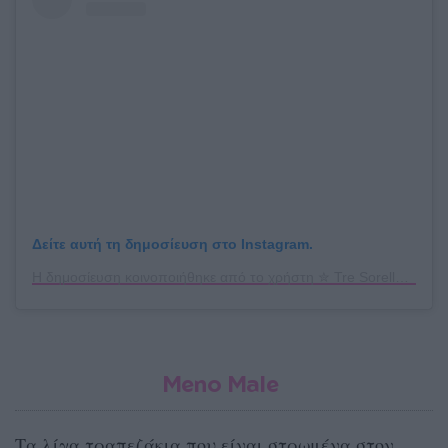
Δείτε αυτή τη δημοσίευση στο Instagram.
Η δημοσίευση κοινοποιήθηκε από το χρήστη ✮ Tre Sorelle ✮ (@tre_sorelle_pizza)
Meno Male
Tα λίγα τραπεζάκια που είναι στρωμένα στον