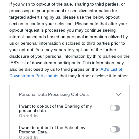
If you wish to opt-out of the sale, sharing to third parties, or
processing of your personal or sensitive information for
targeted advertising by us, please use the below opt-out
section to confirm your selection. Please note that after your
opt-out request is processed you may continue seeing
interest-based ads based on personal information utilized by
us or personal information disclosed to third parties prior to
your opt-out. You may separately opt-out of the further
disclosure of your personal information by third parties on the
IAB’s list of downstream participants. This information may
Δείτε αυτή τη δημοσίευση στο Instagram.
also be disclosed by us to third parties on the
IAB’s List of
Downstream Participants
that may further disclose it to other
Η δημοσίευση κοινοποιήθηκε από το χρήστη Clemente VIII Cafe Athens (@clemente.cafe)
third parties.
Personal Data Processing Opt Outs
I want to opt-out of the Sharing of my
Tre Sorelle
personal data.
Opted In
I want to opt-out of the Sale of my
Παγωμένα spritz, καλοφτιαγμένα negroni,
Personal Data.
Opted In