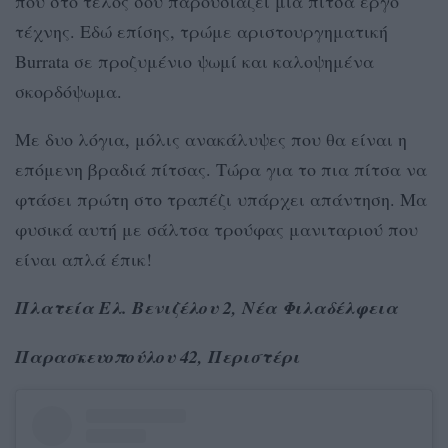
που στο τέλος σου παρουσιάζει μια πίτσα έργο
τέχνης. Εδώ επίσης, τρώμε αριστουργηματική
Burrata σε προζυμένιο ψωμί και καλοψημένα
σκορδόψωμα.
Με δυο λόγια, μόλις ανακάλυψες που θα είναι η
επόμενη βραδιά πίτσας. Τώρα για το πια πίτσα να
φτάσει πρώτη στο τραπέζι υπάρχει απάντηση. Μα
φυσικά αυτή με σάλτσα τρούφας μανιταριού που
είναι απλά έπικ!
Πλατεία Ελ. Βενιζέλου 2, Νέα Φιλαδέλφεια
Παρασκευοπούλου 42, Περιστέρι