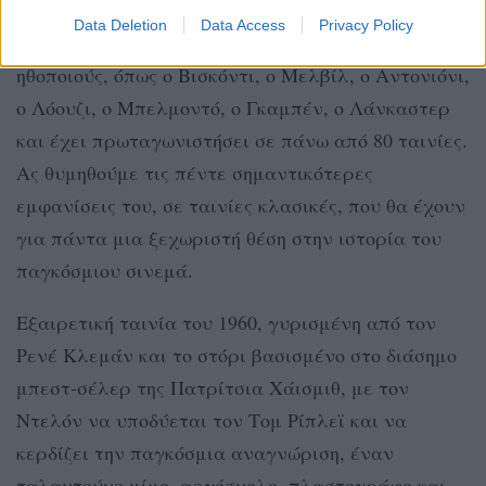
βάλε δεκαετίες κινηματογραφικής του
Data Deletion
Data Access
Privacy Policy
σταδιοδρομίας με κορυφαίους σκηνοθέτες και
ηθοποιούς, όπως ο Βισκόντι, ο Μελβίλ, ο Αντονιόνι,
ο Λόουζι, ο Μπελμοντό, ο Γκαμπέν, ο Λάνκαστερ
και έχει πρωταγωνιστήσει σε πάνω από 80 ταινίες.
Ας θυμηθούμε τις πέντε σημαντικότερες
εμφανίσεις του, σε ταινίες κλασικές, που θα έχουν
για πάντα μια ξεχωριστή θέση στην ιστορία του
παγκόσμιου σινεμά.
Εξαιρετική ταινία του 1960, γυρισμένη από τον
Ρενέ Κλεμάν και το στόρι βασισμένο στο διάσημο
μπεστ-σέλερ της Πατρίτσια Χάισμιθ, με τον
Ντελόν να υποδύεται τον Τομ Ρίπλεϊ και να
κερδίζει την παγκόσμια αναγνώριση, έναν
ταλαντούχο μίμο, αργόσχολο, πλαστογράφο και