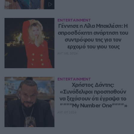
ENTERTAINMENT
Γέννησε η Λίλα Μπακλέση: Η 
απροσδόκητη ανάρτηση του 
συντρόφου της για τον 
ερχομό του γιου τους
ΑΥΓ 08, 2026
ENTERTAINMENT
Χρήστος Δάντης: 
«Συνάδελφοι προσπαθούν 
να ξεχάσουν ότι έγραψα το 
""""My Number One""""»
ΑΥΓ 07, 2026