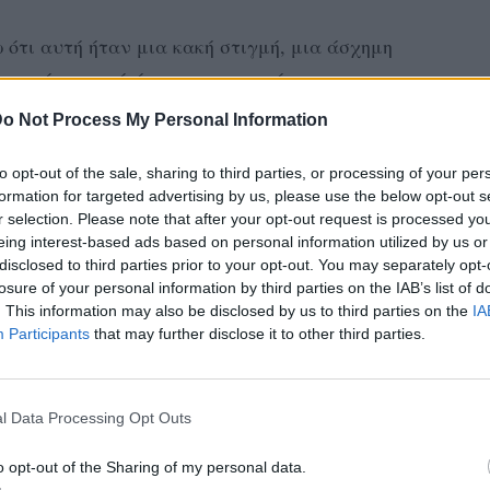
ότι αυτή ήταν μια κακή στιγμή, μια άσχημη
 για μένα γιατί άφησα τον εαυτό μου να
ό. Χωρίς το συγκεκριμένο κοριτσάκι να
o Not Process My Personal Information
to opt-out of the sale, sharing to third parties, or processing of your per
ιτσάκι γιατί μπορεί να το ακούσει πάλι και
formation for targeted advertising by us, please use the below opt-out s
r selection. Please note that after your opt-out request is processed y
 και αυτό.
eing interest-based ads based on personal information utilized by us or
disclosed to third parties prior to your opt-out. You may separately opt-
 να το κάνω» εξομολογήθηκε αρχικά ο Τάσος
losure of your personal information by third parties on the IAB’s list of
. This information may also be disclosed by us to third parties on the
IA
Participants
that may further disclose it to other third parties.
ΔΙΑΦΗΜΙΣΗ
l Data Processing Opt Outs
o opt-out of the Sharing of my personal data.