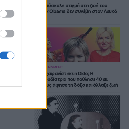
Η πιο δύσκολη στιγμή στη ζωή του
Barack Obama δεν συνέβη στον Λευκό
Οίκο
ENTERTAINMENT
Πού εξαφανίστηκε η Dido; Η
τραγουδίστρια που πούλησε 40 εκ.
δίσκους άφησε τη δόξα και άλλαξε ζωή