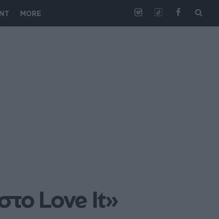
NT
MORE
στο Love It»