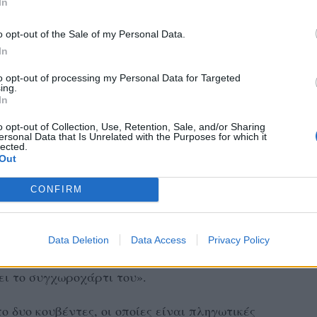
In
o opt-out of the Sale of my Personal Data.
In
to opt-out of processing my Personal Data for Targeted
ing.
In
o opt-out of Collection, Use, Retention, Sale, and/or Sharing
ersonal Data that Is Unrelated with the Purposes for which it
lected.
Out
CONFIRM
Data Deletion
Data Access
Privacy Policy
σότερο σε μένα και ο απέναντι μου, ότι κι
ει το συγχωροχάρτι του».
 δυο κουβέντες, οι οποίες είναι πληγωτικές