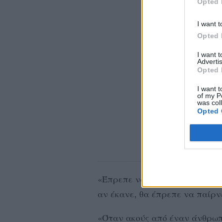
Opted 
I want t
Opted 
I want 
Advertis
Opted 
I want t
of my P
was col
Opted 
«Έπρεπε να συγκεντρωθώ περισ
αν έκανε, θα έπρεπε να παίρν
«Όταν ακούς από έναν άνθρωπο