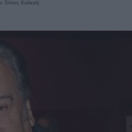
 ο Τάσος Χαλκιάς