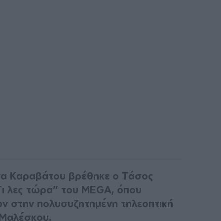
ίνα Καραβάτου βρέθηκε ο Τάσος
Τι λες τώρα” του MEGA, όπου
ν στην πολυσυζητημένη τηλεοπτική
 Μαλέσκου.