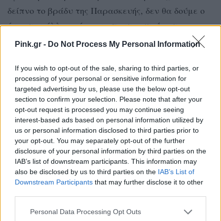
δείπνο το βράδυ της Παρασκευής, δεν θα δούμε ο
ένας τον άλλον μέχρι να παντρευτούμε το
επόμενο απόγευμα».
Pink.gr -
Do Not Process My Personal Information
If you wish to opt-out of the sale, sharing to third parties, or
processing of your personal or sensitive information for
targeted advertising by us, please use the below opt-out
section to confirm your selection. Please note that after your
opt-out request is processed you may continue seeing
interest-based ads based on personal information utilized by
us or personal information disclosed to third parties prior to
your opt-out. You may separately opt-out of the further
disclosure of your personal information by third parties on the
IAB’s list of downstream participants. This information may
also be disclosed by us to third parties on the
IAB’s List of
Downstream Participants
that may further disclose it to other
third parties.
Δείτε αυτή τη δημοσίευση στο Instagram.
Η δημοσίευση κοινοποιήθηκε από @brooklynbeckham
Personal Data Processing Opt Outs