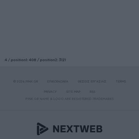
4 / position1: 408 / position2: 3121
© 2026 PINK.GR
ΕΠΙΚΟΙΝΩΝΙΑ
ΘΕΣΕΙΣ ΕΡΓΑΣΙΑΣ
TERMS
PRIVACY
SITE MAP
RSS
PINK.GR NAME & LOGO ARE REGISTERED TRADEMARKS