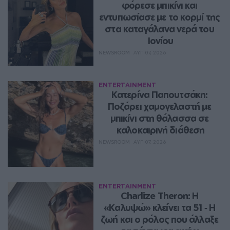
φόρεσε μπικίνι και 
εντυπωσίασε με το κορμί της 
στα καταγάλανα νερά του 
Ιονίου
NEWSROOM
ΑΥΓ 07, 2026
ENTERTAINMENT
Κατερίνα Παπουτσάκη: 
Ποζάρει χαμογελαστή με 
μπικίνι στη θάλασσα σε 
καλοκαιρινή διάθεση
NEWSROOM
ΑΥΓ 07, 2026
ENTERTAINMENT
Charlize Theron: Η 
«Καλυψώ» κλείνει τα 51 ‑ H 
ζωή και ο ρόλος που άλλαξε 