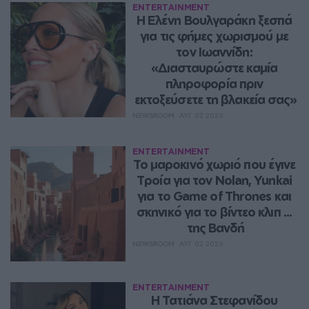
ENTERTAINMENT
Η Ελένη Βουλγαράκη ξεσπά 
για τις φήμες χωρισμού με 
τον Ιωαννίδη: 
«Διασταυρώστε καμία 
πληροφορία πριν 
εκτοξεύσετε τη βλακεία σας»
NEWSROOM
ΑΥΓ 07, 2026
ENTERTAINMENT
Το μαροκινό χωριό που έγινε 
Τροία για τον Nolan, Yunkai 
για το Game of Thrones και 
σκηνικό για το βίντεο κλιπ ... 
της Βανδή
NEWSROOM
ΑΥΓ 07, 2026
ENTERTAINMENT
Η Τατιάνα Στεφανίδου 