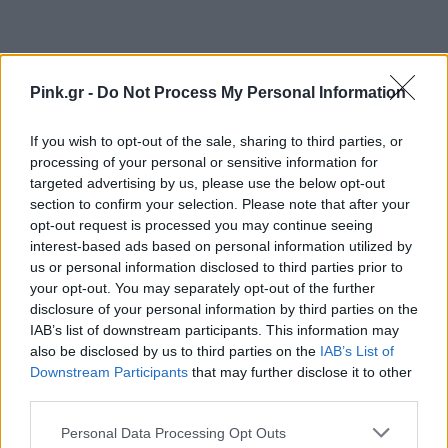
Pink.gr -
Do Not Process My Personal Information
If you wish to opt-out of the sale, sharing to third parties, or
Ακολουθήστε το Pink.gr στο
Google News
και
processing of your personal or sensitive information for
μάθετε πρώτοι
τα πιο hot νέα
.
targeted advertising by us, please use the below opt-out
section to confirm your selection. Please note that after your
Ακολουθήστε το Pink.gr και στο
Instagram
opt-out request is processed you may continue seeing
interest-based ads based on personal information utilized by
us or personal information disclosed to third parties prior to
your opt-out. You may separately opt-out of the further
disclosure of your personal information by third parties on the
IAB’s list of downstream participants. This information may
also be disclosed by us to third parties on the
IAB’s List of
ΔΙΑΦΗΜΙΣΗ
Downstream Participants
that may further disclose it to other
third parties.
Personal Data Processing Opt Outs