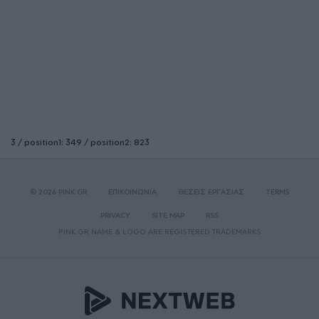
3 / position1: 349 / position2: 823
© 2026 PINK.GR
ΕΠΙΚΟΙΝΩΝΙΑ
ΘΕΣΕΙΣ ΕΡΓΑΣΙΑΣ
TERMS
PRIVACY
SITE MAP
RSS
PINK.GR NAME & LOGO ARE REGISTERED TRADEMARKS