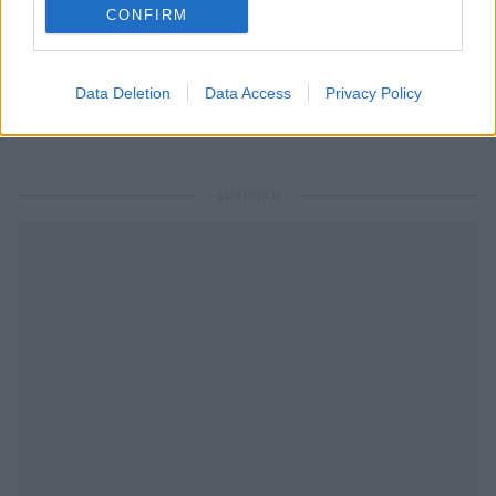
CONFIRM
Ακολουθήστε το Pink.gr και στο
Instagram
Data Deletion
Data Access
Privacy Policy
ΔΙΑΦΗΜΙΣΗ