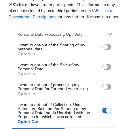
IAB’s list of downstream participants. This information may
also be disclosed by us to third parties on the
IAB’s List of
Downstream Participants
that may further disclose it to other
third parties.
Personal Data Processing Opt Outs
I want to opt-out of the Sharing of my
personal data.
Opted In
I want to opt-out of the Sale of my
Personal Data.
Opted In
I want to opt-out of processing my
Personal Data for Targeted Advertising.
Opted In
I want to opt-out of Collection, Use,
Retention, Sale, and/or Sharing of my
Personal Data that Is Unrelated with the
Purposes for which it was collected.
Ακολουθήστε το Pink.gr στο
Google News
και
Opted Out
μάθετε πρώτοι
τα πιο hot νέα
.