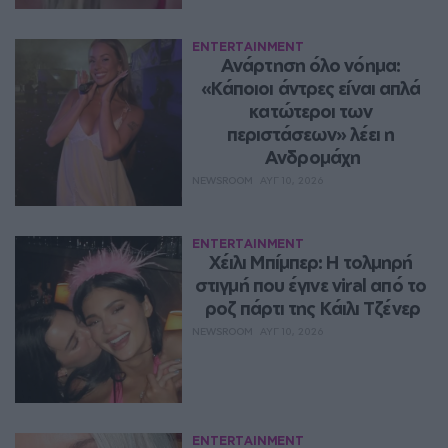
ENTERTAINMENT
Ανάρτηση όλο νόημα: 
«Κάποιοι άντρες είναι απλά 
κατώτεροι των 
περιστάσεων» λέει η 
Ανδρομάχη
NEWSROOM
ΑΥΓ 10, 2026
ENTERTAINMENT
Χέιλι Μπίμπερ: Η τολμηρή 
στιγμή που έγινε viral από το 
ροζ πάρτι της Κάιλι Τζένερ
NEWSROOM
ΑΥΓ 10, 2026
ENTERTAINMENT