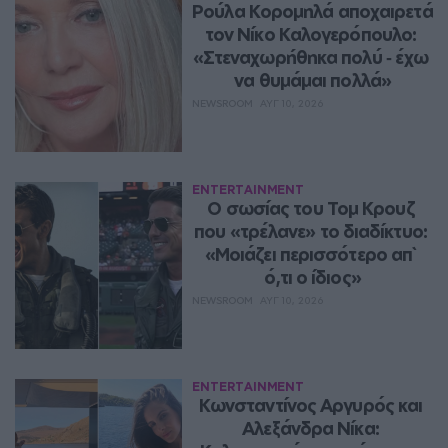
Ρούλα Κορομηλά αποχαιρετά 
τον Νίκο Καλογερόπουλο: 
«Στεναχωρήθηκα πολύ ‑ έχω 
να θυμάμαι πολλά»
NEWSROOM
ΑΥΓ 10, 2026
ENTERTAINMENT
Ο σωσίας του Τομ Κρουζ 
που «τρέλανε» το διαδίκτυο: 
«Μοιάζει περισσότερο απ` 
ό,τι ο ίδιος»
NEWSROOM
ΑΥΓ 10, 2026
ENTERTAINMENT
Κωνσταντίνος Αργυρός και 
Αλεξάνδρα Νίκα: 