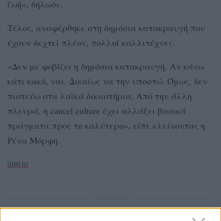
ζωή», δήλωσε.
Τέλος, αναφέρθηκε στη δημόσια κατακραυγή που
έχουν δεχτεί πλέον, πολλοί καλλιτέχνες.
«Δεν με φοβίζει η δημόσια κατακραυγή. Αν κάνω
κάτι κακό, ναι. Δικαίως να την υποστώ. Όμως, δεν
πιστεύω στα λαϊκά δικαστήρια. Από την άλλη
πλευρά, η cancel culture έχει αλλάξει βασικά
πράγματα προς το καλύτερο», είπε κλείνοντας η
Ρένα Μόρφη.
[ΠΗΓΗ]
ΔΙΑΦΗΜΙΣΗ