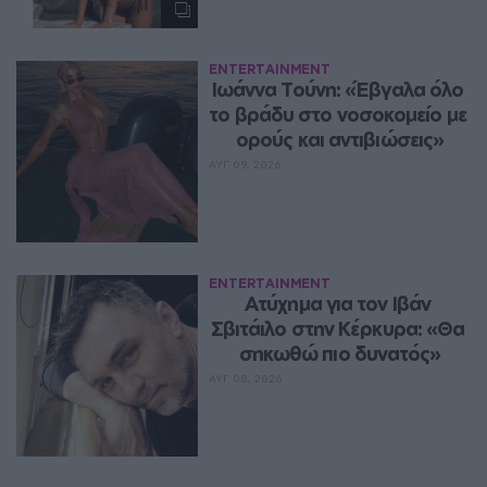
ENTERTAINMENT
Ιωάννα Τούνη: «Έβγαλα όλο 
το βράδυ στο νοσοκομείο με 
ορούς και αντιβιώσεις»
ΑΥΓ 09, 2026
ENTERTAINMENT
Ατύχημα για τον Ιβάν 
Σβιτάιλο στην Κέρκυρα: «Θα 
σηκωθώ πιο δυνατός»
ΑΥΓ 08, 2026