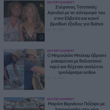
ENTERTAINMENT
Στέφανος Τσιτσιπάς: 
Αγκαλιά με τη σύντροφό του 
στην Ελβετία και κοινή 
βραδινή έξοδος για δείπνο
ΑΥΓ 08, 2026
ENTERTAINMENT
Ο Μπρούκλιν Μπέκαμ έβρασε 
μακαρόνια με θαλασσινό 
νερό και δέχτηκε ανελέητο 
τρολάρισμα online
ΑΥΓ 08, 2026
ENTERTAINMENT
Μαρίνα Βερνίκου: Πόζαρε με 
λαγοκέφαλο στο χέρι