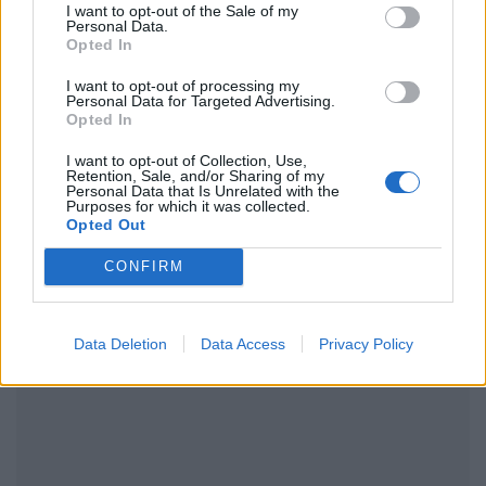
μάθετε πρώτοι
τα πιο hot νέα
.
I want to opt-out of the Sale of my
Personal Data.
Opted In
Ακολουθήστε το Pink.gr και στο
Instagram
I want to opt-out of processing my
Personal Data for Targeted Advertising.
Opted In
I want to opt-out of Collection, Use,
Retention, Sale, and/or Sharing of my
Personal Data that Is Unrelated with the
Purposes for which it was collected.
ΔΙΑΦΗΜΙΣΗ
Opted Out
CONFIRM
Data Deletion
Data Access
Privacy Policy