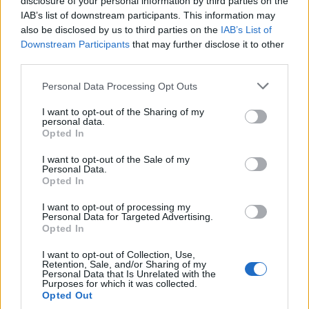
μάθετε πρώτοι
τα πιο hot νέα
.
disclosure of your personal information by third parties on the
IAB’s list of downstream participants. This information may
also be disclosed by us to third parties on the
IAB’s List of
Ακολουθήστε το Pink.gr και στο
Instagram
Downstream Participants
that may further disclose it to other
third parties.
Personal Data Processing Opt Outs
I want to opt-out of the Sharing of my
personal data.
ΔΙΑΦΗΜΙΣΗ
Opted In
I want to opt-out of the Sale of my
Personal Data.
Opted In
I want to opt-out of processing my
Personal Data for Targeted Advertising.
Opted In
I want to opt-out of Collection, Use,
Retention, Sale, and/or Sharing of my
Personal Data that Is Unrelated with the
Purposes for which it was collected.
Opted Out