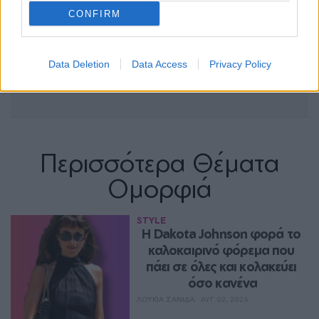
CONFIRM
Data Deletion
Data Access
Privacy Policy
Περισσότερα Θέματα
Ομορφιά
STYLE
Η Dakota Johnson φορά το 
καλοκαιρινό φόρεμα που 
πάει σε όλες και κολακεύει 
όσο κανένα
ΛΟΥΚΊΑ ΣΑΝΙΔΆ
ΑΥΓ 02, 2026