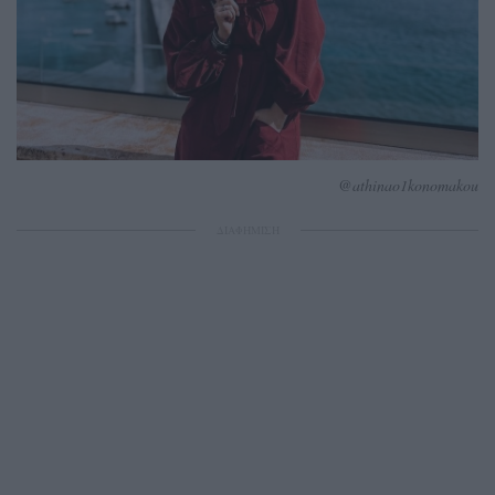
@athinao1konomakou
ΔΙΑΦΗΜΙΣΗ