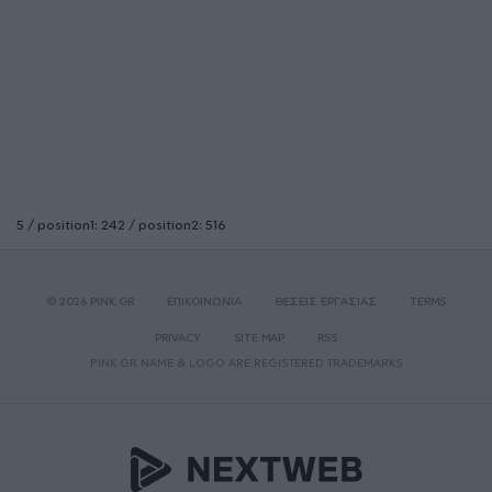
5 / position1: 242 / position2: 516
© 2026 PINK.GR
ΕΠΙΚΟΙΝΩΝΙΑ
ΘΕΣΕΙΣ ΕΡΓΑΣΙΑΣ
TERMS
PRIVACY
SITE MAP
RSS
PINK.GR NAME & LOGO ARE REGISTERED TRADEMARKS