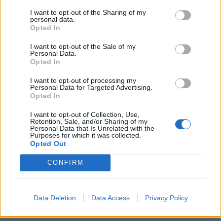
I want to opt-out of the Sharing of my
personal data.
Opted In
I want to opt-out of the Sale of my
Personal Data.
Opted In
Ακολουθήστε το Pink.gr στο
Google News
και
μάθετε πρώτοι
τα πιο hot νέα
.
I want to opt-out of processing my
Personal Data for Targeted Advertising.
Opted In
Ακολουθήστε το Pink.gr και στο
Instagram
I want to opt-out of Collection, Use,
Retention, Sale, and/or Sharing of my
Personal Data that Is Unrelated with the
Purposes for which it was collected.
Opted Out
CONFIRM
ΔΙΑΦΗΜΙΣΗ
Data Deletion
Data Access
Privacy Policy