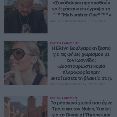
«Συνάδελφοι προσπαθούν 
να ξεχάσουν ότι έγραψα το 
""""My Number One""""»
ΔΈΣΠΟΙΝΑ ΠΟΛΥΧΡΟΝΊΔΟΥ
ΑΥΓ 07, 2026
ENTERTAINMENT
Η Ελένη Βουλγαράκη ξεσπά 
για τις φήμες χωρισμού με 
τον Ιωαννίδη: 
«Διασταυρώστε καμία 
πληροφορία πριν 
εκτοξεύσετε τη βλακεία σας»
ΔΈΣΠΟΙΝΑ ΠΟΛΥΧΡΟΝΊΔΟΥ
ΑΥΓ 07, 2026
ENTERTAINMENT
Το μαροκινό χωριό που έγινε 
Τροία για τον Nolan, Yunkai 
για το Game of Thrones και 