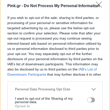
Pink.gr -
Do Not Process My Personal Information
If you wish to opt-out of the sale, sharing to third parties, or
processing of your personal or sensitive information for
targeted advertising by us, please use the below opt-out
section to confirm your selection. Please note that after your
opt-out request is processed you may continue seeing
interest-based ads based on personal information utilized by
us or personal information disclosed to third parties prior to
your opt-out. You may separately opt-out of the further
Ακολουθήστε το Pink.gr στο
Google News
και
disclosure of your personal information by third parties on the
μάθετε πρώτοι
τα πιο hot νέα
.
IAB’s list of downstream participants. This information may
also be disclosed by us to third parties on the
IAB’s List of
Ακολουθήστε το Pink.gr και στο
Instagram
Downstream Participants
that may further disclose it to other
third parties.
Personal Data Processing Opt Outs
Διαβάστε Ακόμη
I want to opt-out of the Sharing of my
personal data.
Opted In