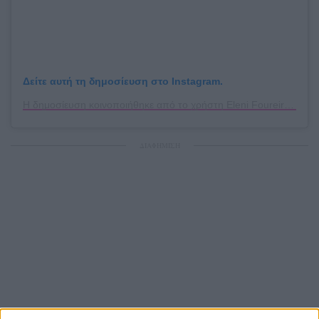
Δείτε αυτή τη δημοσίευση στο Instagram.
Η δημοσίευση κοινοποιήθηκε από το χρήστη Eleni Foureira (@foureira)
ΔΙΑΦΗΜΙΣΗ