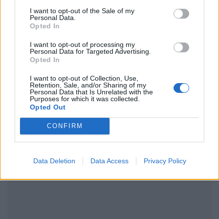
CELEB STYLE
ΠΡΙΝ 235 ΕΒΔΟΜΆΔΕΣ
I want to opt-out of the Sale of my
To χειμερινό μακιγιάζ της
Personal Data.
Σίσσυς Χριστίδου που
Opted In
ταιριάζει με τα χιόνια
I want to opt-out of processing my
Personal Data for Targeted Advertising.
Μια πρόταση για χειμερινό μακιγιάζ
Opted In
που δεν περνάει απαρατήρητη
I want to opt-out of Collection, Use,
ΛΟΥΚΊΑ ΣΑΝΙΔΆ
Retention, Sale, and/or Sharing of my
Personal Data that Is Unrelated with the
Purposes for which it was collected.
ΔΙΑΦΗΜΙΣΗ
Opted Out
CONFIRM
Data Deletion
Data Access
Privacy Policy