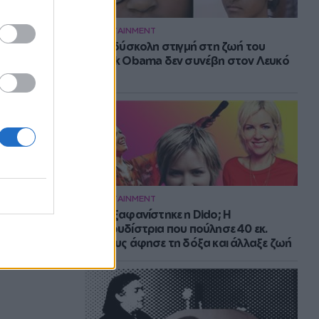
ENTERTAINMENT
Η πιο δύσκολη στιγμή στη ζωή του
Barack Obama δεν συνέβη στον Λευκό
Οίκο
ENTERTAINMENT
Πού εξαφανίστηκε η Dido; Η
τραγουδίστρια που πούλησε 40 εκ.
δίσκους άφησε τη δόξα και άλλαξε ζωή