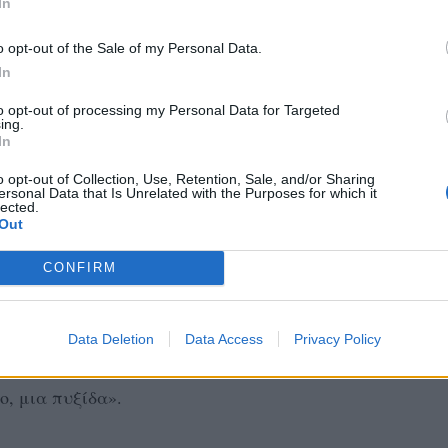
In
o opt-out of the Sale of my Personal Data.
ου ήταν κάτι παραπάνω από εμφανής ενώ
In
αντίλι που είχε στο χέρι της και σκούπιζε
to opt-out of processing my Personal Data for Targeted
ing.
In
ο: «Μίλησε για το ποδοσφαιράκι που
o opt-out of Collection, Use, Retention, Sale, and/or Sharing
ersonal Data that Is Unrelated with the Purposes for which it
 είχε πάρει άλλη συνάδελφος από το θέατρο,
lected.
Out
ταση.
CONFIRM
 που λάτρευαν και τους γέμιζαν. Φεύγοντας ο
ίδης, πως έχει πάρει ένα κομμάτι δικό του
νέα του σειρά. Είναι πολύ χαρούμενος και
Data Deletion
Data Access
Privacy Policy
ε επίσης για ένα πολύ προσωπικό δώρο που
ο, μια πυξίδα».