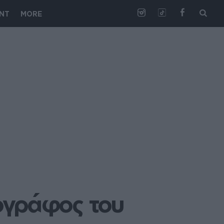
NT
MORE
γράφος του 