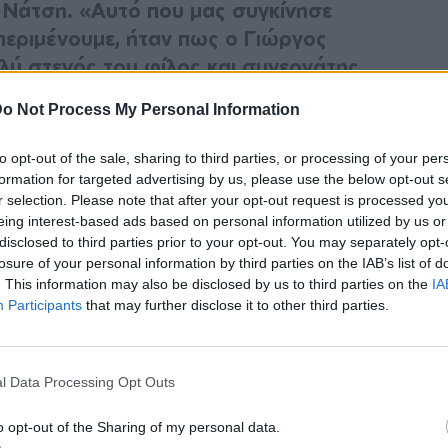
υ Νάτση. «Αυτό που μας συγκίνησε
 περιμένουμε, ήταν πως ο Γιώργος
λύ στενός του φίλος και συνεργάτης
ε εξαιρετικό επικήδειο», είπε και
o Not Process My Personal Information
ινημένη.
to opt-out of the sale, sharing to third parties, or processing of your per
α δώσει το ρεπορτάζ αλλά και να
formation for targeted advertising by us, please use the below opt-out s
. Και είπε για τον επικήδειο του
r selection. Please note that after your opt-out request is processed y
eing interest-based ads based on personal information utilized by us or
ως γνωρίστηκε με τον Πάνο, πως πέρασε την
disclosed to third parties prior to your opt-out. You may separately opt-
τι κωμωδίας και ο Πάνος δεν είχε και είχε
losure of your personal information by third parties on the IAB’s list of
. This information may also be disclosed by us to third parties on the
IA
ηγαίνοντας στην οντισιόν άρχισε να του
Participants
that may further disclose it to other third parties.
 Καπουτζίδης καθόταν εκεί και τον χάζευε
πόμενη φάση”. Μιλούσε για τις πολύχρωμες
ι, για τον ρόλο που έγραψε πάνω του ο
l Data Processing Opt Outs
o opt-out of the Sharing of my personal data.