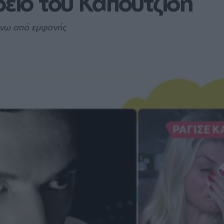
δειο του Καπουτζίδη
άνω από εμφανής