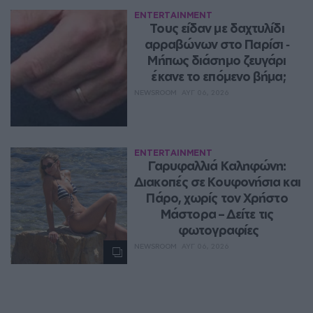
ENTERTAINMENT
Τους είδαν με δαχτυλίδι 
αρραβώνων στο Παρίσι ‑ 
Μήπως διάσημο ζευγάρι 
έκανε το επόμενο βήμα;
NEWSROOM
ΑΥΓ 06, 2026
ENTERTAINMENT
Γαρυφαλλιά Καληφώνη: 
Διακοπές σε Κουφονήσια και 
Πάρο, χωρίς τον Χρήστο 
Μάστορα – Δείτε τις 
φωτογραφίες
NEWSROOM
ΑΥΓ 06, 2026