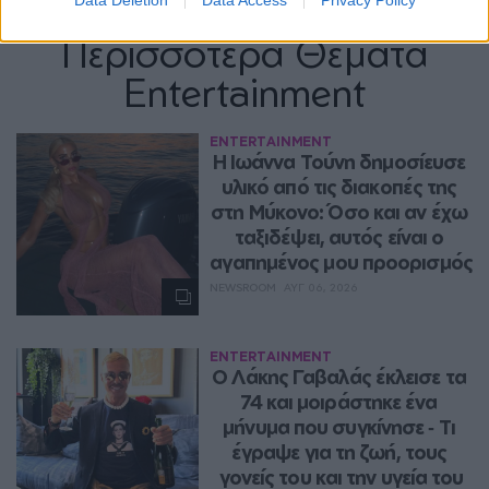
Data Deletion
Data Access
Privacy Policy
Περισσότερα Θέματα
Entertainment
ENTERTAINMENT
Η Ιωάννα Τούνη δημοσίευσε 
υλικό από τις διακοπές της 
στη Μύκονο: Όσο και αν έχω 
ταξιδέψει, αυτός είναι ο 
αγαπημένος μου προορισμός
NEWSROOM
ΑΥΓ 06, 2026
ENTERTAINMENT
Ο Λάκης Γαβαλάς έκλεισε τα 
74 και μοιράστηκε ένα 
μήνυμα που συγκίνησε ‑ Τι 
έγραψε για τη ζωή, τους 
γονείς του και την υγεία του