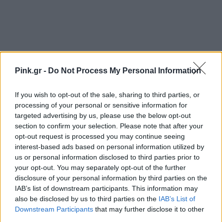
Pink.gr -
Do Not Process My Personal Information
If you wish to opt-out of the sale, sharing to third parties, or
processing of your personal or sensitive information for
targeted advertising by us, please use the below opt-out
Ακολουθήστε το Pink.gr στο
Google News
και
section to confirm your selection. Please note that after your
μάθετε πρώτοι
τα πιο hot νέα
.
opt-out request is processed you may continue seeing
interest-based ads based on personal information utilized by
Ακολουθήστε το Pink.gr και στο
Instagram
us or personal information disclosed to third parties prior to
your opt-out. You may separately opt-out of the further
disclosure of your personal information by third parties on the
IAB’s list of downstream participants. This information may
also be disclosed by us to third parties on the
IAB’s List of
Downstream Participants
that may further disclose it to other
third parties.