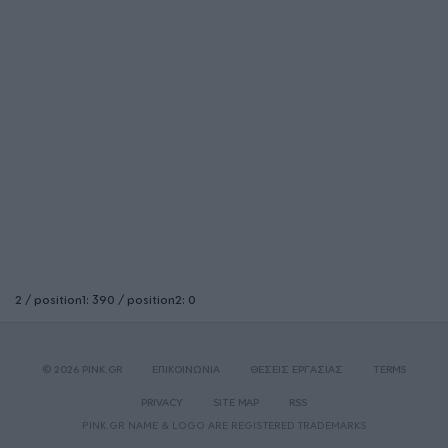
2 / position1: 390 / position2: 0
© 2026 PINK.GR
ΕΠΙΚΟΙΝΩΝΙΑ
ΘΕΣΕΙΣ ΕΡΓΑΣΙΑΣ
TERMS
PRIVACY
SITE MAP
RSS
PINK.GR NAME & LOGO ARE REGISTERED TRADEMARKS