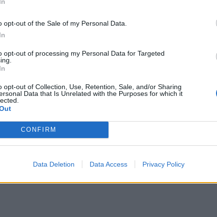
ια αποχώρησή του έχει να κάνει καθαρά με
In
ου επιτρέπουν να παραμείνει στο παιχνίδι.
o opt-out of the Sale of my Personal Data.
In
 θα είναι μεγάλη καθώς μεγάλη μερίδα
ρί και τον «έβλεπε» στον τελικό.
to opt-out of processing my Personal Data for Targeted
ing.
In
o opt-out of Collection, Use, Retention, Sale, and/or Sharing
ersonal Data that Is Unrelated with the Purposes for which it
lected.
Out
ΔΙΑΦΗΜΙΣΗ
CONFIRM
Data Deletion
Data Access
Privacy Policy