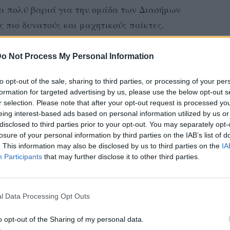
ι πολύ βαριά για την ομάδα των Διασήμων
ς πιο δυνατούς και μαχητικούς παίκτες.
1χρονος παγκόσμιος πρωταθλητής πάλης
o Not Process My Personal Information
ωσης και τον Άγιο Δομίνικο γιατί
 στομάχι του. Η αποχώρησή του θα
to opt-out of the sale, sharing to third parties, or processing of your per
formation for targeted advertising by us, please use the below opt-out s
αββάτου και τη θέση του θα πάρει η Κάτια
r selection. Please note that after your opt-out request is processed y
eing interest-based ads based on personal information utilized by us or
disclosed to third parties prior to your opt-out. You may separately opt-
σης
losure of your personal information by third parties on the IAB’s list of
. This information may also be disclosed by us to third parties on the
IA
Participants
that may further disclose it to other third parties.
εδώ και αρκετές μέρες εκτός παιχνιδιού και
ώσει πως βρίσκεται στο νοσοκομείο.
l Data Processing Opt Outs
απομακρύνεται από την παραγωγή, ώστε να
την υπόθεση των στημένων αγώνων φαίνεται
o opt-out of the Sharing of my personal data.