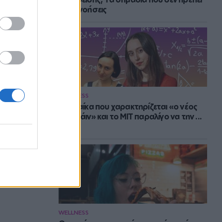
να αγνοήσεις
WELLNESS
Η γυναίκα που χαρακτηρίζεται «ο νέος
Αϊνστάιν» και το MIT παραλίγο να την ...
χάσει
WELLNESS