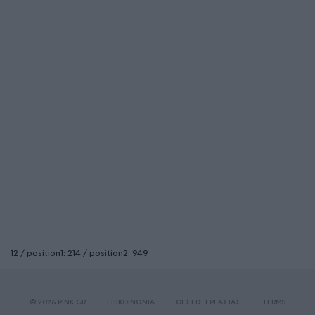
12 / position1: 214 / position2: 949
© 2026 PINK.GR
ΕΠΙΚΟΙΝΩΝΙΑ
ΘΕΣΕΙΣ ΕΡΓΑΣΙΑΣ
TERMS