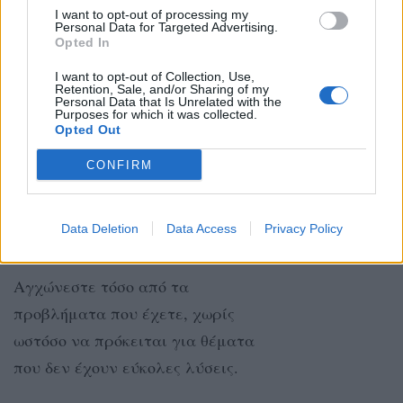
στρέφονται προς όφελός σας.
I want to opt-out of processing my
Personal Data for Targeted Advertising.
Opted In
I want to opt-out of Collection, Use,
ΑΙΓΟΚΕΡΩΣ
Retention, Sale, and/or Sharing of my
Personal Data that Is Unrelated with the
Purposes for which it was collected.
Το μυαλό σας δεν είναι
Opted Out
συγκεντρωμένο και ξεχνάτε
CONFIRM
πολλά σημαντικά πράγματα.
Data Deletion
Data Access
Privacy Policy
ΥΔΡΟΧΟΟΣ
Αγχώνεστε τόσο από τα
προβλήματα που έχετε, χωρίς
ωστόσο να πρόκειται για θέματα
που δεν έχουν εύκολες λύσεις.