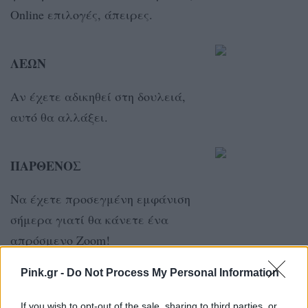
Online επιλογές, άπειρες.
ΛΕΩΝ
Αν έχετε αδικηθεί στη δουλειά,
αυτό θα αλλάξει.
ΠΑΡΘΕΝΟΣ
Να έχετε προσεγμένη εμφάνιση
σήμερα γιατί θα κάνετε ένα
απρόσμενο Zoom!
Pink.gr -
Do Not Process My Personal Information
ΖΥΓΟΣ
If you wish to opt-out of the sale, sharing to third parties, or