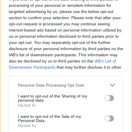
Η ευαίσθητη πλευρά σας θα έρθει
processing of your personal or sensitive information for
targeted advertising by us, please use the below opt-out
στην επιφάνεια τις ημέρες που
section to confirm your selection. Please note that after your
ακολουθούν!
opt-out request is processed you may continue seeing
interest-based ads based on personal information utilized by
us or personal information disclosed to third parties prior to
your opt-out. You may separately opt-out of the further
ΣΚΟΡΠΙΟΣ
disclosure of your personal information by third parties on the
IAB’s list of downstream participants. This information may
Θα βρεθείτε μπλεγμένοι σε
also be disclosed by us to third parties on the
IAB’s List of
δύσκολες καταστάσεις και θα
Downstream Participants
that may further disclose it to other
third parties.
πρέπει να συμμαζέψετε τα λάθη
των άλλων.
Personal Data Processing Opt Outs
I want to opt-out of the Sharing of my
personal data.
ΤΟΞΟΤΗΣ
Opted In
I want to opt-out of the Sale of my
Θα μάθετε ότι σήμερα τα
Personal Data.
Opted In
πράγματα ξεκινούν να