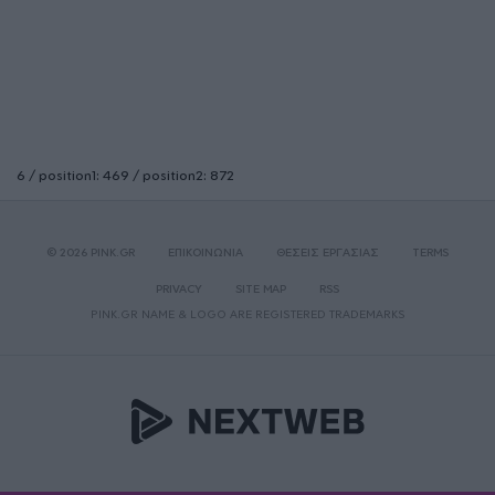
6 / position1: 469 / position2: 872
© 2026 PINK.GR
ΕΠΙΚΟΙΝΩΝΙΑ
ΘΕΣΕΙΣ ΕΡΓΑΣΙΑΣ
TERMS
PRIVACY
SITE MAP
RSS
PINK.GR NAME & LOGO ARE REGISTERED TRADEMARKS