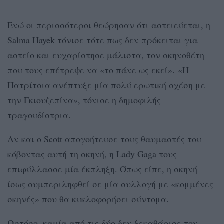
Ενώ οι περισσότεροι θεώρησαν ότι αστειεύεται, η
Salma Hayek τόνισε τότε πως δεν πρόκειται για
αστείο και ευχαρίστησε μάλιστα, τον σκηνοθέτη
που τους επέτρεψε να «το πάνε ως εκεί». «Η
Πατρίτσια ανέπτυξε μία πολύ ερωτική σχέση με
την Γκιουζεπίνα», τόνισε η δημοφιλής
τραγουδίστρια.
Αν και ο Scott απογοήτευσε τους θαυμαστές του
κόβοντας αυτή τη σκηνή, η Lady Gaga τους
επιφύλλασσε μία έκπληξη. Όπως είπε, η σκηνή
ίσως συμπεριληφθεί σε μία συλλογή με «κομμένες
σκηνές» που θα κυκλοφορήσει σύντομα.
Ωστόσο, καμία από τις δύο δεν ξεκαθάρισε τον