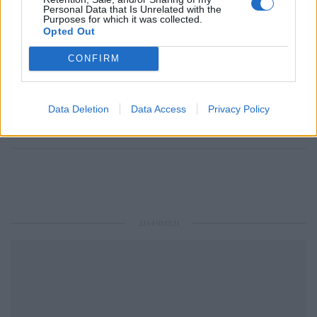
Personal Data that Is Unrelated with the
Purposes for which it was collected.
Opted Out
CONFIRM
Ακολουθήστε το Pink.gr στο
Google News
και
μάθετε πρώτοι
τα πιο hot νέα
.
Data Deletion
Data Access
Privacy Policy
Ακολουθήστε το Pink.gr και στο
Instagram
ΔΙΑΦΗΜΙΣΗ