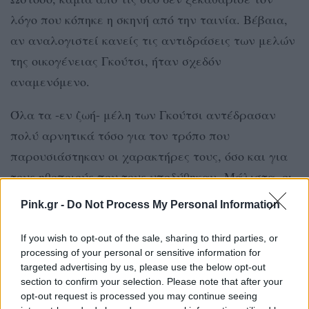
λόγο που κόπηκε η σκηνή από την ταινία. Βέβαια,
αν αναλογιστεί κανείς τις αντιδράσεις των μελών
της οικογένειας Γκούτσι, ήταν σχεδόν
αναμενόμενο.
Όλα τα -εν ζωή- μέλη των Γκούτσι αντέδρασαν
πολύ αρνητικά τόσο για τον τρόπο που
παρουσιάστηκαν οι χαρακτήρες τους, όσο και για
τους ηθοποιούς που τους υποδύθηκαν. Μάλιστα, οι
κληρονόμοι του ιταλικού οίκου μόδας απείλησαν
Pink.gr -
Do Not Process My Personal Information
να κινηθούν νομικά σε βάρος της ταινίας του
Ρίντλεϊ Σκοτ «House of Gucci», αφού κατά τη
If you wish to opt-out of the sale, sharing to third parties, or
processing of your personal or sensitive information for
γνώμη τους περιγράφει τα μέλη της οικογένειας
targeted advertising by us, please use the below opt-out
ως «χούλιγκαν».
section to confirm your selection. Please note that after your
opt-out request is processed you may continue seeing