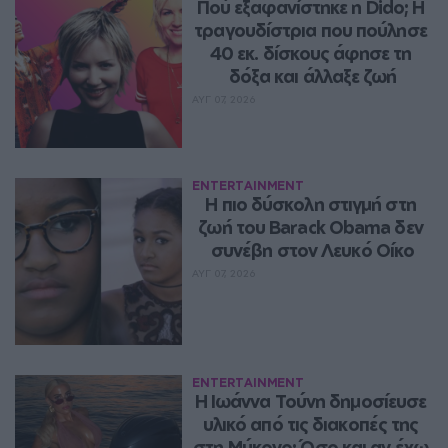
Πού εξαφανίστηκε η Dido; Η 
τραγουδίστρια που πούλησε 
40 εκ. δίσκους άφησε τη 
δόξα και άλλαξε ζωή
ΑΥΓ 07, 2026
ENTERTAINMENT
Η πιο δύσκολη στιγμή στη 
ζωή του Barack Obama δεν 
συνέβη στον Λευκό Οίκο
ΑΥΓ 07, 2026
ENTERTAINMENT
Η Ιωάννα Τούνη δημοσίευσε 
υλικό από τις διακοπές της 
στη Μύκονο: Όσο και αν έχω 