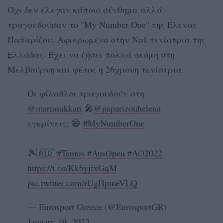
Όχι δεν έλεγαν κάποιο σύνθημα αλλά
τραγουδούσαν το "My Number One" της Έλενας
Παπαρίζου. Αφιερωμένο στην Νο1 τενίστρια της
Ελλάδας. Έχει να ζήσει πολλά ακόμη στη
Μελβούρνη και φέτος η 26χρονη τενίστρια.
Οι φίλαθλοι τραγουδούν στη
@mariasakkari
🎤
@paparizouhelena
εγκρίνεις; 😁
#MyNumberOne
🎾🇦🇺
#Tennis
#AusOpen
#AO2022
https://t.co/Kk6yjfxGqM
pic.twitter.com/rUgHpmeVLQ
— Eurosport Greece (@EurosportGR)
January 19, 2022