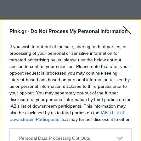
Pink.gr -
Do Not Process My Personal Information
Ακολουθήστε το Pink.gr στο
Google News
και
If you wish to opt-out of the sale, sharing to third parties, or
μάθετε πρώτοι
τα πιο hot νέα
.
processing of your personal or sensitive information for
targeted advertising by us, please use the below opt-out
section to confirm your selection. Please note that after your
Ακολουθήστε το Pink.gr και στο
Instagram
opt-out request is processed you may continue seeing
interest-based ads based on personal information utilized by
us or personal information disclosed to third parties prior to
your opt-out. You may separately opt-out of the further
disclosure of your personal information by third parties on the
IAB’s list of downstream participants. This information may
ΔΙΑΦΗΜΙΣΗ
also be disclosed by us to third parties on the
IAB’s List of
Downstream Participants
that may further disclose it to other
third parties.
Personal Data Processing Opt Outs