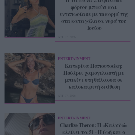
φόρεσε μπικίνι και 
εντυπωσίασε με το κορμί της 
στα καταγάλανα νερά του 
Ιονίου
ΑΥΓ 07, 2026
ENTERTAINMENT
Κατερίνα Παπουτσάκη: 
Ποζάρει χαμογελαστή με 
μπικίνι στη θάλασσα σε 
καλοκαιρινή διάθεση
ΑΥΓ 07, 2026
ENTERTAINMENT
Charlize Theron: Η «Καλυψώ» 
κλείνει τα 51 ‑ H ζωή και ο 