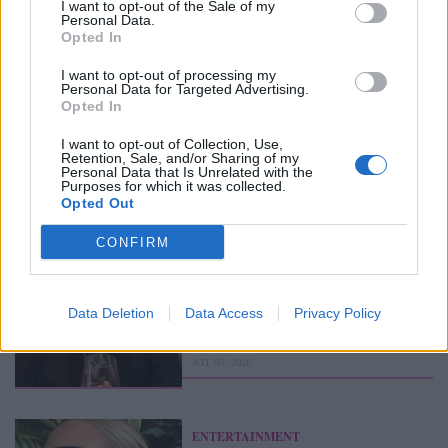
I want to opt-out of the Sale of my
Personal Data.
Opted In
I want to opt-out of processing my
Personal Data for Targeted Advertising.
Opted In
Περισσότερα Θέματα
I want to opt-out of Collection, Use,
Retention, Sale, and/or Sharing of my
Entertainment
Personal Data that Is Unrelated with the
Purposes for which it was collected.
Opted Out
ENTERTAINMENT
CONFIRM
Χρήστος Δάντης: «Συνάδελφοι 
προσπαθούν να ξεχάσουν ότι 
έγραψα το """"My Number 
Data Deletion
Data Access
Privacy Policy
One""""»
ΑΥΓ 07, 2026
ENTERTAINMENT