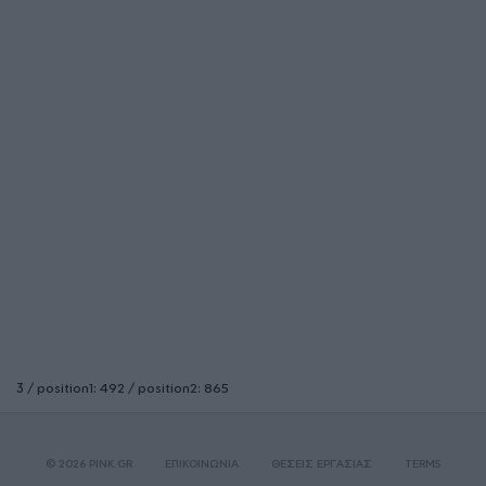
3 / position1: 492 / position2: 865
© 2026 PINK.GR
ΕΠΙΚΟΙΝΩΝΙΑ
ΘΕΣΕΙΣ ΕΡΓΑΣΙΑΣ
TERMS