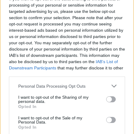
processing of your personal or sensitive information for
targeted advertising by us, please use the below opt-out
section to confirm your selection. Please note that after your
opt-out request is processed you may continue seeing
interest-based ads based on personal information utilized by
us or personal information disclosed to third parties prior to
your opt-out. You may separately opt-out of the further
disclosure of your personal information by third parties on the
IAB’s list of downstream participants. This information may
also be disclosed by us to third parties on the
IAB’s List of
Downstream Participants
that may further disclose it to other
third parties.
Personal Data Processing Opt Outs
Ακολουθήστε το Pink.gr στο
Google News
και
μάθετε πρώτοι
τα πιο hot νέα
.
I want to opt-out of the Sharing of my
personal data.
Opted In
Ακολουθήστε το Pink.gr και στο
Instagram
I want to opt-out of the Sale of my
Personal Data.
Opted In