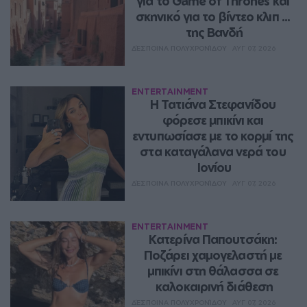
για το Game of Thrones και 
σκηνικό για το βίντεο κλιπ ... 
της Βανδή
ΔΈΣΠΟΙΝΑ ΠΟΛΥΧΡΟΝΊΔΟΥ
ΑΥΓ 07, 2026
ENTERTAINMENT
Η Τατιάνα Στεφανίδου 
φόρεσε μπικίνι και 
εντυπωσίασε με το κορμί της 
στα καταγάλανα νερά του 
Ιονίου
ΔΈΣΠΟΙΝΑ ΠΟΛΥΧΡΟΝΊΔΟΥ
ΑΥΓ 07, 2026
ENTERTAINMENT
Κατερίνα Παπουτσάκη: 
Ποζάρει χαμογελαστή με 
μπικίνι στη θάλασσα σε 
καλοκαιρινή διάθεση
ΔΈΣΠΟΙΝΑ ΠΟΛΥΧΡΟΝΊΔΟΥ
ΑΥΓ 07, 2026