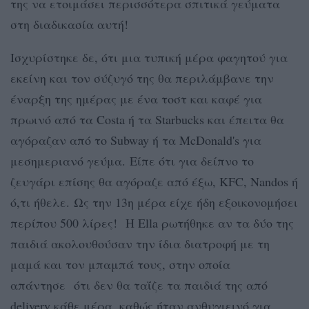
της να ετοιμάσει περισσότερα σπιτικά γεύματα
στη διαδικασία αυτή!
Ισχυρίστηκε δε, ότι μια τυπική μέρα φαγητού για
εκείνη και τον σύζυγό της θα περιλάμβανε την
έναρξη της ημέρας με ένα τοστ και καφέ για
πρωινό από τα Costa ή τα Starbucks και έπειτα θα
αγόραζαν από το Subway ή τα McDonald's για
μεσημεριανό γεύμα. Είπε ότι για δείπνο το
ζευγάρι επίσης θα αγόραζε από έξω, KFC, Nandos ή
ό,τι ήθελε. Ως την 13η μέρα είχε ήδη εξοικονομήσει
περίπου 500 λίρες! Η Ella ρωτήθηκε αν τα δύο της
παιδιά ακολουθούσαν την ίδια διατροφή με τη
μαμά και τον μπαμπά τους, στην οποία
απάντησε ότι δεν θα ταΐζε τα παιδιά της από
delivery κάθε μέρα, καθώς ήταν ανθυγιεινό για