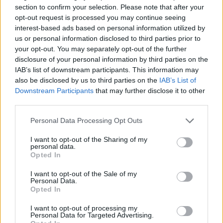
section to confirm your selection. Please note that after your
— Καίτη Γαρμπή (@KaitiGarbi)
December
opt-out request is processed you may continue seeing
14, 2021
interest-based ads based on personal information utilized by
us or personal information disclosed to third parties prior to
Για τον Κωνσταντίνο Τζούμα
your opt-out. You may separately opt-out of the further
disclosure of your personal information by third parties on the
IAB’s list of downstream participants. This information may
Το τσούρμο παλιακών μισογύνηδων που
also be disclosed by us to third parties on the
IAB’s List of
ενοχλούνται από τη γυναικεία φλυαρία.
Downstream Participants
that may further disclose it to other
third parties.
ΕΓΩ:
pic.twitter.com/MrS7dS3Jy4
Personal Data Processing Opt Outs
— Καίτη Γαρμπή (@KaitiGarbi)
January 9,
I want to opt-out of the Sharing of my
personal data.
2022
Opted In
I want to opt-out of the Sale of my
Για το παράνομο κυνοκομείο στο Δημο Ζηρού
Personal Data.
Opted In
Δεν σας λείπουν τα λεφτά, η ντροπή σας
I want to opt-out of processing my
Personal Data for Targeted Advertising.
λείπει
@kmitsotakis
@PrimeministerGR