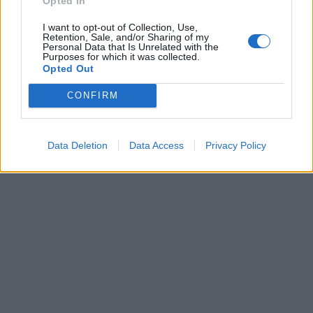
Opted In
@th_livanios
@SteliosPetsas
I want to opt-out of Collection, Use,
https://t.co/HsQQ6SpBj5
Retention, Sale, and/or Sharing of my
Personal Data that Is Unrelated with the
Purposes for which it was collected.
— Stamatina Stamatakou (@StamatinaSs)
Opted Out
December 19, 2021
CONFIRM
ΔΙΑΦΗΜΙΣΗ
Data Deletion
Data Access
Privacy Policy