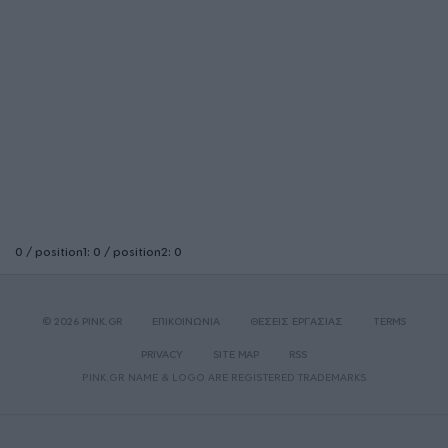
0 / position1: 0 / position2: 0
© 2026 PINK.GR
ΕΠΙΚΟΙΝΩΝΙΑ
ΘΕΣΕΙΣ ΕΡΓΑΣΙΑΣ
TERMS
PRIVACY
SITE MAP
RSS
PINK.GR NAME & LOGO ARE REGISTERED TRADEMARKS