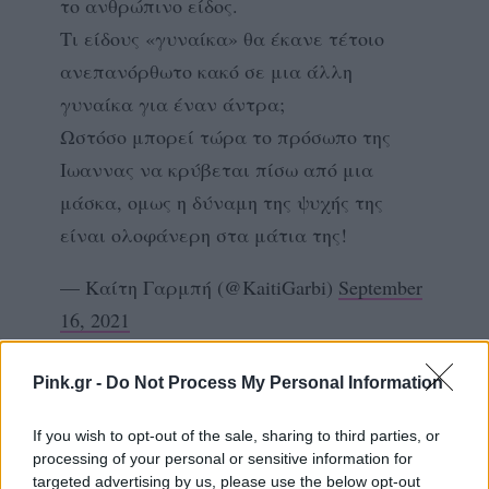
το ανθρώπινο είδος.
Τι είδους «γυναίκα» θα έκανε τέτοιο
ανεπανόρθωτο κακό σε μια άλλη
γυναίκα για έναν άντρα;
Ωστόσο μπορεί τώρα το πρόσωπο της
Ιωαννας να κρύβεται πίσω από μια
μάσκα, ομως η δύναμη της ψυχής της
είναι ολοφάνερη στα μάτια της!
— Καίτη Γαρμπή (@KaitiGarbi)
September
16, 2021
Για τον Στάθη Παναγιωτόπουλο
Pink.gr -
Do Not Process My Personal Information
Κάθε μέρα και μια απογοήτευση.
If you wish to opt-out of the sale, sharing to third parties, or
#radioarvyla
pic.twitter.com/3FdTXz49KR
processing of your personal or sensitive information for
targeted advertising by us, please use the below opt-out