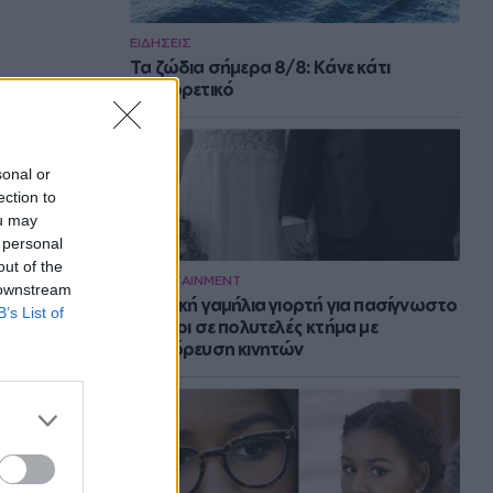
ΕΙΔΗΣΕΙΣ
Τα ζώδια σήμερα 8/8: Κάνε κάτι
διαφορετικό
sonal or
ection to
ou may
 personal
out of the
ENTERTAINMENT
 downstream
Μυστική γαμήλια γιορτή για πασίγνωστο
B’s List of
ζευγάρι σε πολυτελές κτήμα με
απαγόρευση κινητών