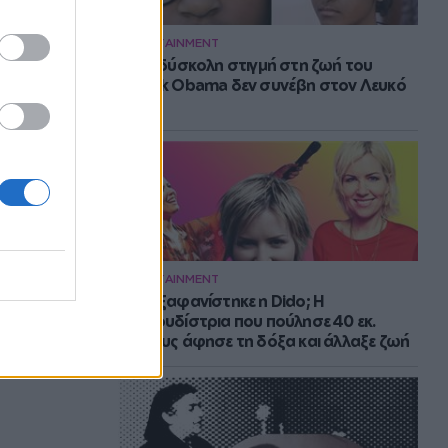
ENTERTAINMENT
Η πιο δύσκολη στιγμή στη ζωή του
Barack Obama δεν συνέβη στον Λευκό
Οίκο
ENTERTAINMENT
Πού εξαφανίστηκε η Dido; Η
τραγουδίστρια που πούλησε 40 εκ.
δίσκους άφησε τη δόξα και άλλαξε ζωή