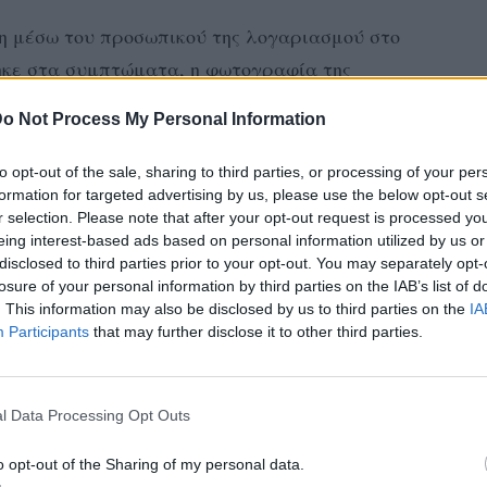
ση μέσω του προσωπικού της λογαριασμού στο
θηκε στα συμπτώματα, η φωτογραφία της
οσεί βαριά.
o Not Process My Personal Information
φωτογραφία της, ενώ είναι ξαπλωμένη στο
to opt-out of the sale, sharing to third parties, or processing of your per
έγραψε: «Ποδαρικό για το 2022 η μετάλλαξη
formation for targeted advertising by us, please use the below opt-out s
;#Keepsmiling».
r selection. Please note that after your opt-out request is processed y
eing interest-based ads based on personal information utilized by us or
disclosed to third parties prior to your opt-out. You may separately opt-
ημέρες η Μαρίνα Πατούλη δεν παρεβρέθηκε
losure of your personal information by third parties on the IAB’s list of
ίχε διαγνωστεί ξανά θετική στον ιό.
. This information may also be disclosed by us to third parties on the
IA
Participants
that may further disclose it to other third parties.
l Data Processing Opt Outs
o opt-out of the Sharing of my personal data.
ΔΙΑΦΗΜΙΣΗ