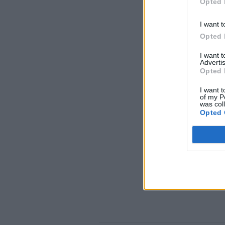
Opted 
I want t
Opted 
I want 
Advertis
Opted 
I want t
of my P
was col
Opted 