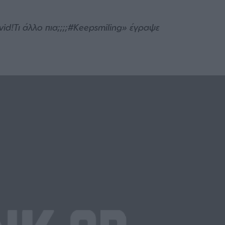
d!Τι άλλο πια;;;;#Keepsmiling» έγραψε